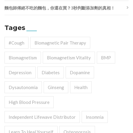
麵包師傅絕不吃的麵包，你還在買？3秒判斷添加劑的真相！
Tages
#cough
Biomagnetic Pair Therapy
Biomagnetism
Biomagnetism Vitality
BMP
Depression
Diabetes
Dopamine
Dysautonomia
Ginseng
Health
High Blood Pressure
Independent Lifewave Distributor
Insomnia
Learn To Heal Yourself
Osteoporosis