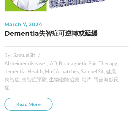
March 7, 2024
Dementia失智症可逆轉或延緩
By : SamuelSit
Alzheimer disease，AD
,
Biomagnetic Pair Therapy
,
dementia
,
Health
,
MoCA
,
patches
,
Samuel Sit
,
健康
,
失智症
,
失智症預防
,
生物磁能治療
,
貼片
,
阿茲海默氏
症
Read More