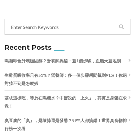
Recent Posts
喝咖啡會升壞膽固醇？營養師揭秘：差1個步驟，血脂天差地別
生雞蛋吸收率只有51%？營養師：多一個步驟瞬間飆到91%！你絕
對猜不到是怎麼煮
荔枝這樣吃，等於在喝糖水？中醫說的「上火」，其實是身體在求
救！
臭豆腐的「臭」，是壞掉還是發酵？99%人都搞錯！世界臭食物排
行榜一次看