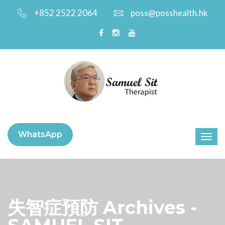
+852 2522 2064
poss@posshealth.hk
WhatsApp
失智症預防 Archives -