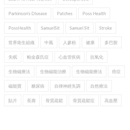
Parkinson’s Disease
Patches
Poss Health
PossHealth
SamuelSit
Samuel Sit
Stroke
世界衛生組織
中風
人參粉
健康
多巴胺
失眠
帕金森氏症
心血管疾病
抗氧化
生物磁療法
生物磁能治療
生物磁能療法
癌症
磁能寶
糖尿病
自律神經失調
自然療法
貼片
長壽
骨質疏鬆
骨質疏鬆症
高血壓