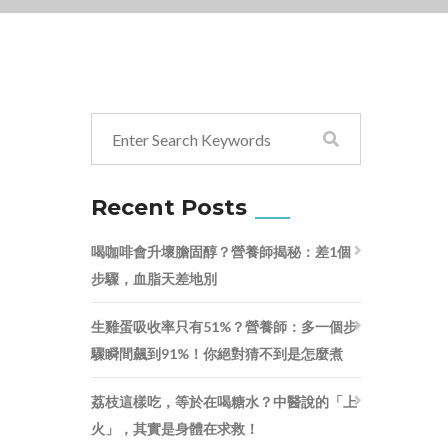
Recent Posts
喝咖啡會升壞膽固醇？營養師揭秘：差1個
步驟，血脂天差地別
生雞蛋吸收率只有51%？營養師：多一個步
驟瞬間飆到91%！你絕對猜不到是怎麼煮
荔枝這樣吃，等於在喝糖水？中醫說的「上
火」，其實是身體在求救！