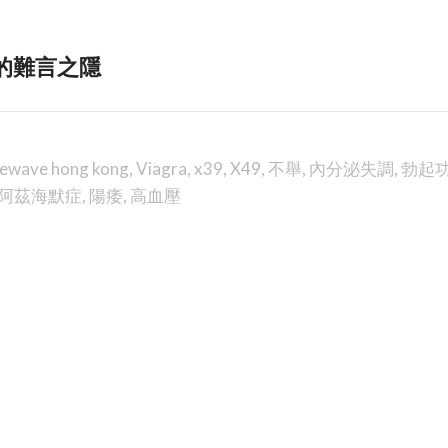
男人的難言之隱
fewave hong kong
,
Viagra
,
x39
,
X49
,
不舉
,
內分泌失調
,
勃起
阿茲海默症
,
陽痿
,
高血壓