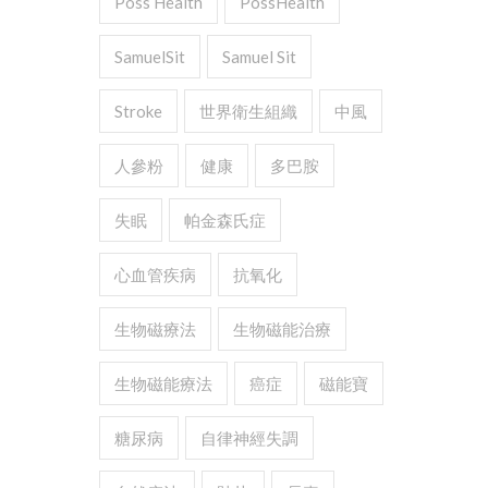
Poss Health
PossHealth
SamuelSit
Samuel Sit
Stroke
世界衛生組織
中風
人參粉
健康
多巴胺
失眠
帕金森氏症
心血管疾病
抗氧化
生物磁療法
生物磁能治療
生物磁能療法
癌症
磁能寶
糖尿病
自律神經失調