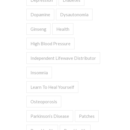
Depression
Diabetes
Dopamine
Dysautonomia
Ginseng
Health
High Blood Pressure
Independent Lifewave Distributor
Insomnia
Learn To Heal Yourself
Osteoporosis
Parkinson’s Disease
Patches