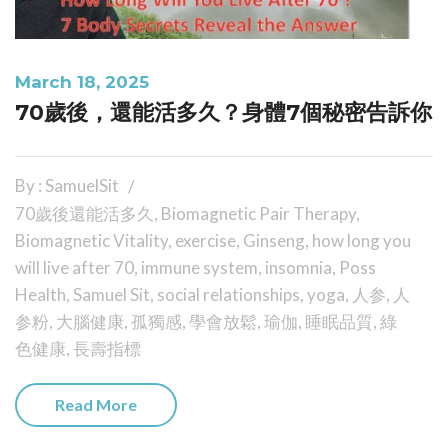
March 18, 2025
70歲後，還能活多久？身體7個秘密告訴你
By : SamuelSit
70歲後還能活多久
,
Biomagnetic Pair Therapy
,
Biomagnetic Vitality
,
exercise
,
Ginseng
,
how long you
will live after 70
,
immune system
,
insomnia
,
Poss
Health
,
Samuel Sit
,
social relationships
,
yoga
,
人参
,
人
参粉
,
大腦健康
,
孤獨感
,
學會放鬆
,
瑜伽
,
睡眠品質
,
綠
色健康
,
長壽指標
Read More