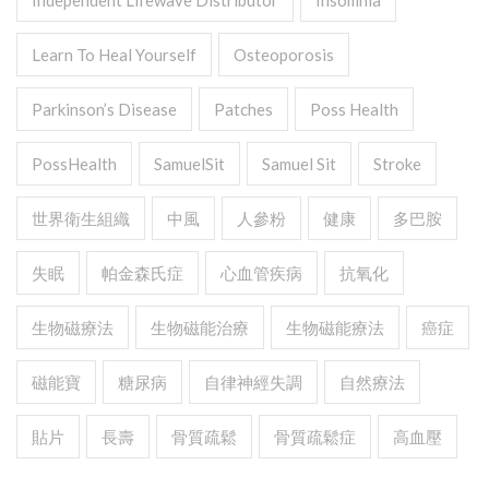
Independent Lifewave Distributor
Insomnia
Learn To Heal Yourself
Osteoporosis
Parkinson’s Disease
Patches
Poss Health
PossHealth
SamuelSit
Samuel Sit
Stroke
世界衛生組織
中風
人參粉
健康
多巴胺
失眠
帕金森氏症
心血管疾病
抗氧化
生物磁療法
生物磁能治療
生物磁能療法
癌症
磁能寶
糖尿病
自律神經失調
自然療法
貼片
長壽
骨質疏鬆
骨質疏鬆症
高血壓