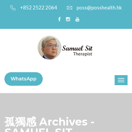
+852 2522 2064
poss@posshealth.hk
WhatsApp
孤獨感 Archives -