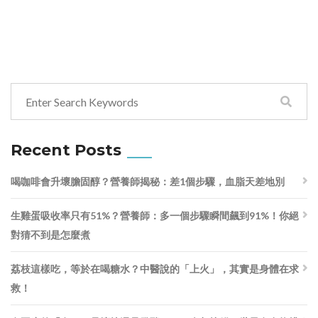
Recent Posts
喝咖啡會升壞膽固醇？營養師揭秘：差1個步驟，血脂天差地別
生雞蛋吸收率只有51%？營養師：多一個步驟瞬間飆到91%！你絕
對猜不到是怎麼煮
荔枝這樣吃，等於在喝糖水？中醫說的「上火」，其實是身體在求
救！