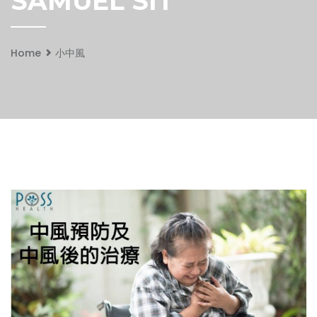
SAMUEL SIT
Home
小中風