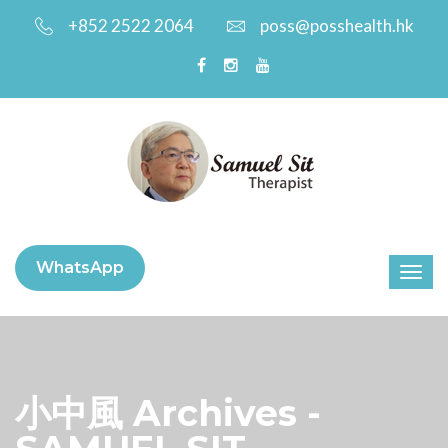
+852 2522 2064
poss@posshealth.hk
WhatsApp
小中風 Archives -