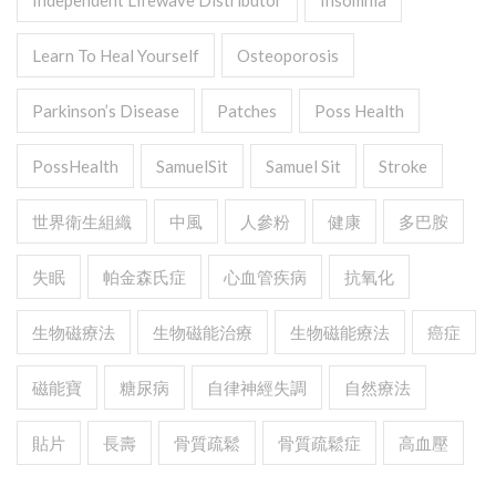
Independent Lifewave Distributor
Insomnia
Learn To Heal Yourself
Osteoporosis
Parkinson’s Disease
Patches
Poss Health
PossHealth
SamuelSit
Samuel Sit
Stroke
世界衛生組織
中風
人參粉
健康
多巴胺
失眠
帕金森氏症
心血管疾病
抗氧化
生物磁療法
生物磁能治療
生物磁能療法
癌症
磁能寶
糖尿病
自律神經失調
自然療法
貼片
長壽
骨質疏鬆
骨質疏鬆症
高血壓