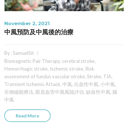
November 2, 2021
中風預防及中風後的治療
By : SamuelSit
Biomagnetic Pair Therapy
,
cerebral stroke
,
Hemorrhagic stroke
,
Ischemic stroke
,
Risk
assessment of fundus vascular stroke
,
Stroke
,
TIA
,
Transient Ischemic Attack
,
中風
,
出血性中風
,
小中風
,
生物磁能療法
,
眼底血管中風風險評估
,
缺血性中風
,
腦
中風
Read More