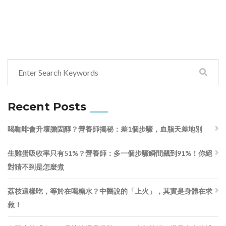
Recent Posts
喝咖啡會升壞膽固醇？營養師揭秘：差1個步驟，血脂天差地別
生雞蛋吸收率只有51%？營養師：多一個步驟瞬間飆到91%！你絕
對猜不到是怎麼煮
荔枝這樣吃，等於在喝糖水？中醫說的「上火」，其實是身體在求
救！