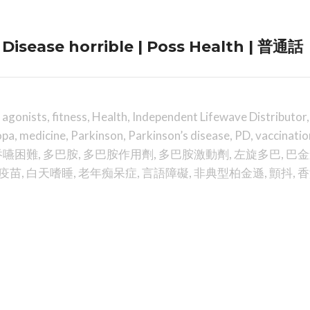
sease horrible | Poss Health | 普通話
 agonists
,
fitness
,
Health
,
Independent Lifewave Distributor
,
opa
,
medicine
,
Parkinson
,
Parkinson’s disease
,
PD
,
vaccinatio
吞嚥困難
,
多巴胺
,
多巴胺作用劑
,
多巴胺激動劑
,
左旋多巴
,
巴金
疫苗
,
白天嗜睡
,
老年痴呆症
,
言語障礙
,
非典型柏金遜
,
顫抖
,
香