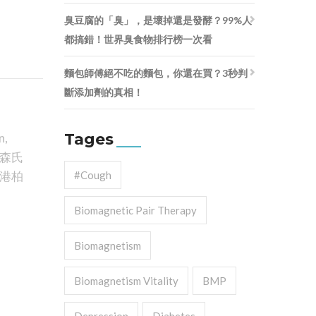
臭豆腐的「臭」，是壞掉還是發酵？99%人
都搞錯！世界臭食物排行榜一次看
麵包師傅絕不吃的麵包，你還在買？3秒判
斷添加劑的真相！
Tages
n
,
森氏
港柏
#cough
Biomagnetic Pair Therapy
Biomagnetism
Biomagnetism Vitality
BMP