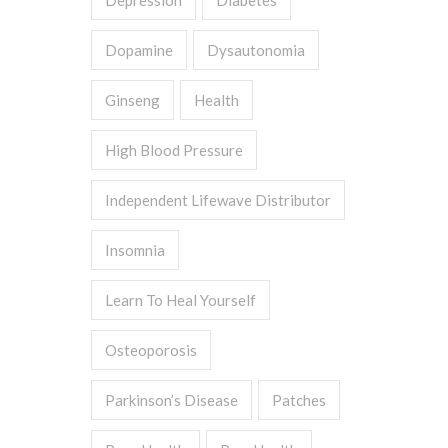
Depression
Diabetes
Dopamine
Dysautonomia
Ginseng
Health
High Blood Pressure
Independent Lifewave Distributor
Insomnia
Learn To Heal Yourself
Osteoporosis
Parkinson’s Disease
Patches