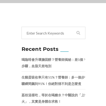
Recent Posts
喝咖啡會升壞膽固醇？營養師揭秘：差1個
步驟，血脂天差地別
生雞蛋吸收率只有51%？營養師：多一個步
驟瞬間飆到91%！你絕對猜不到是怎麼煮
荔枝這樣吃，等於在喝糖水？中醫說的「上
火」，其實是身體在求救！