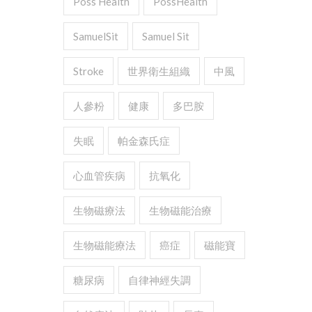
Poss Health
PossHealth
SamuelSit
Samuel Sit
Stroke
世界衛生組織
中風
人參粉
健康
多巴胺
失眠
帕金森氏症
心血管疾病
抗氧化
生物磁療法
生物磁能治療
生物磁能療法
癌症
磁能寶
糖尿病
自律神經失調