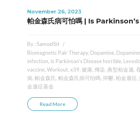
November 26, 2023
帕金森氏病可怕嗎 | Is Parkinson’s Di
By : SamuelSit
Biomagnetic Pair Therapy
,
Dopamine
,
Dopamine
infection
,
Is Parkinson’s Disease horrible
,
Levod
vaccine
,
Workout
,
x39
,
健康
,
傳染
,
典型柏金遜
,
病
,
帕金森氏
,
帕金森氏病可怕嗎
,
抑鬱
,
柏金遜症
,
金遜症基金
Read More