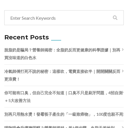
Recent Posts
脫脂奶是騙局？營養師揭密：全脂奶反而更健康的科學證據｜別再
買沒味道的白色水
冷氣師傅打死不說的秘密：這樣吹，電費直接砍半｜開開關關反而
更浪費！
你可能有口臭，但自己完全不知道｜口臭不只是刷牙問題，4招自測
＋5大改善方法
別再只用熱水燙！發霉筷子產生的「一級致癌物」，100度也殺不死
喝咖啡會升壞膽固醇？營養師揭秘：差1個步驟，血脂天差地別