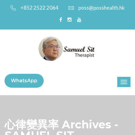
+852 2522 2064
poss@posshealth.hk
WhatsApp
心律變異率 Archives -