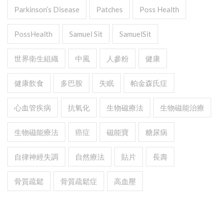
Parkinson’s Disease
Patches
Poss Health
PossHealth
Samuel Sit
SamuelSit
世界衛生組織
中風
人參粉
健康
健康飲食
多巴胺
失眠
帕金森氏症
心血管疾病
抗氧化
生物磁療法
生物磁能治療
生物磁能療法
癌症
磁能寶
糖尿病
自律神經失調
自然療法
貼片
長壽
骨質疏鬆
骨質疏鬆症
高血壓