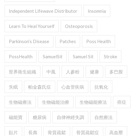
Independent Lifewave Distributor
Insomnia
Learn To Heal Yourself
Osteoporosis
Parkinson’s Disease
Patches
Poss Health
PossHealth
SamuelSit
Samuel Sit
Stroke
世界衛生組織
中風
人參粉
健康
多巴胺
失眠
帕金森氏症
心血管疾病
抗氧化
生物磁療法
生物磁能治療
生物磁能療法
癌症
磁能寶
糖尿病
自律神經失調
自然療法
貼片
長壽
骨質疏鬆
骨質疏鬆症
高血壓