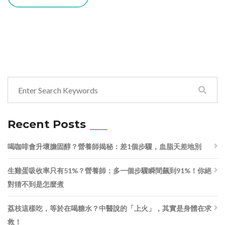
Recent Posts
喝咖啡會升壞膽固醇？營養師揭秘：差1個步驟，血脂天差地別
生雞蛋吸收率只有51%？營養師：多一個步驟瞬間飆到91%！你絕
對猜不到是怎麼煮
荔枝這樣吃，等於在喝糖水？中醫說的「上火」，其實是身體在求
救！