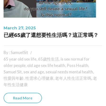
March 27, 2025
已經65歲了還想要性生活嗎？這正常嗎？
By : SamuelSit
65 year old sex life
,
65歲性生活
,
is sex normal for
older people
,
old age sex life health
,
Poss Health
,
Samuel Sit
,
sex and age
,
sexual needs mental health
,
性愛與年齡
,
性需求心理健康
,
老年人性生活正常嗎
,
老
年性生活健康
Read More