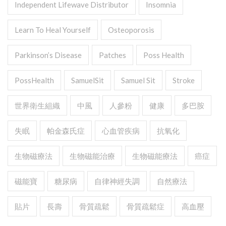
Independent Lifewave Distributor
Insomnia
Learn To Heal Yourself
Osteoporosis
Parkinson’s Disease
Patches
Poss Health
PossHealth
SamuelSit
Samuel Sit
Stroke
世界衛生組織
中風
人參粉
健康
多巴胺
失眠
帕金森氏症
心血管疾病
抗氧化
生物磁療法
生物磁能治療
生物磁能療法
癌症
磁能寶
糖尿病
自律神經失調
自然療法
貼片
長壽
骨質疏鬆
骨質疏鬆症
高血壓