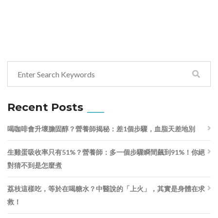
Recent Posts
喝咖啡會升壞膽固醇？營養師揭秘：差1個步驟，血脂天差地別
生雞蛋吸收率只有51%？營養師：多一個步驟瞬間飆到91%！你絕
對猜不到是怎麼煮
荔枝這樣吃，等於在喝糖水？中醫說的「上火」，其實是身體在求
救！