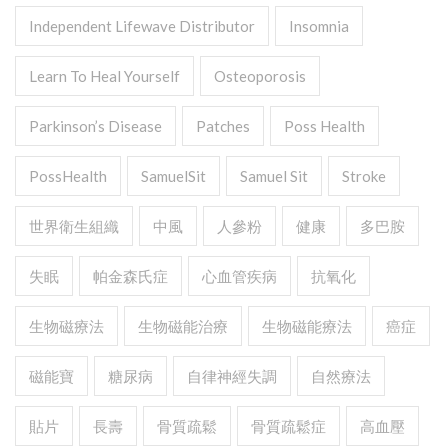
Independent Lifewave Distributor
Insomnia
Learn To Heal Yourself
Osteoporosis
Parkinson’s Disease
Patches
Poss Health
PossHealth
SamuelSit
Samuel Sit
Stroke
世界衛生組織
中風
人參粉
健康
多巴胺
失眠
帕金森氏症
心血管疾病
抗氧化
生物磁療法
生物磁能治療
生物磁能療法
癌症
磁能寶
糖尿病
自律神經失調
自然療法
貼片
長壽
骨質疏鬆
骨質疏鬆症
高血壓