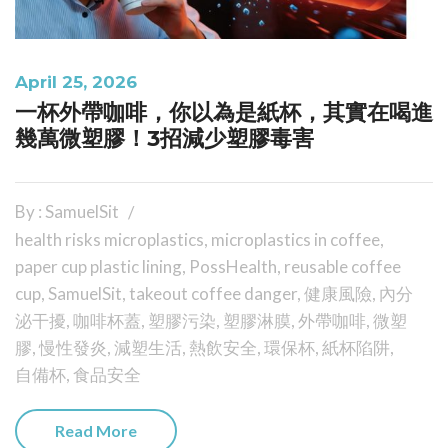
April 25, 2026
一杯外帶咖啡，你以為是紙杯，其實在喝進
幾萬微塑膠！3招減少塑膠毒害
By : SamuelSit
health risks microplastics
,
microplastics in coffee
,
paper cup plastic lining
,
PossHealth
,
reusable coffee
cup
,
SamuelSit
,
takeout coffee danger
,
健康風險
,
內分
泌干擾
,
咖啡杯蓋
,
塑膠污染
,
塑膠淋膜
,
外帶咖啡
,
微塑
膠
,
慢性發炎
,
減塑生活
,
熱飲安全
,
環保杯
,
紙杯陷阱
,
自備杯
,
食品安全
Read More