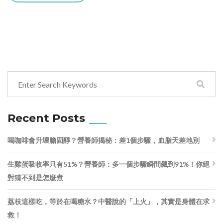
Recent Posts
喝咖啡會升壞膽固醇？營養師揭秘：差1個步驟，血脂天差地別
生雞蛋吸收率只有51%？營養師：多一個步驟瞬間飆到91%！你絕
對猜不到是怎麼煮
荔枝這樣吃，等於在喝糖水？中醫說的「上火」，其實是身體在求
救！