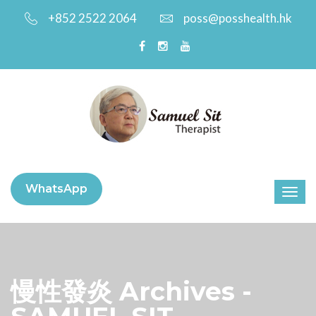
+852 2522 2064
poss@posshealth.hk
WhatsApp
慢性發炎 Archives -