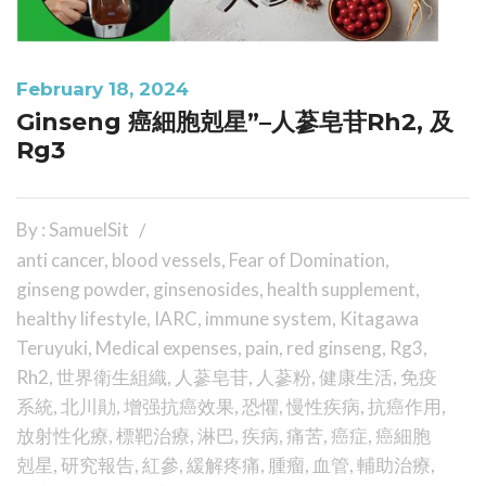
February 18, 2024
Ginseng 癌細胞剋星”–人蔘皂苷Rh2, 及
Rg3
By : SamuelSit
anti cancer
,
blood vessels
,
Fear of Domination
,
ginseng powder
,
ginsenosides
,
health supplement
,
healthy lifestyle
,
IARC
,
immune system
,
Kitagawa
Teruyuki
,
Medical expenses
,
pain
,
red ginseng
,
Rg3
,
Rh2
,
世界衛生組織
,
人蔘皂苷
,
人蔘粉
,
健康生活
,
免疫
系統
,
北川勛
,
增强抗癌效果
,
恐懼
,
慢性疾病
,
抗癌作用
,
放射性化療
,
標靶治療
,
淋巴
,
疾病
,
痛苦
,
癌症
,
癌細胞
剋星
,
研究報告
,
紅參
,
緩解疼痛
,
腫瘤
,
血管
,
輔助治療
,