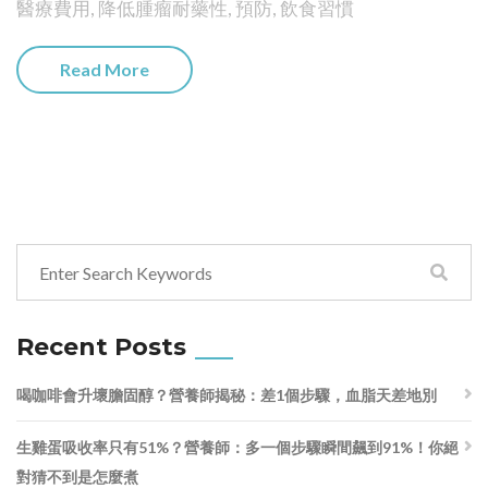
醫療費用
,
降低腫瘤耐藥性
,
預防
,
飲食習慣
Read More
Recent Posts
喝咖啡會升壞膽固醇？營養師揭秘：差1個步驟，血脂天差地別
生雞蛋吸收率只有51%？營養師：多一個步驟瞬間飆到91%！你絕
對猜不到是怎麼煮