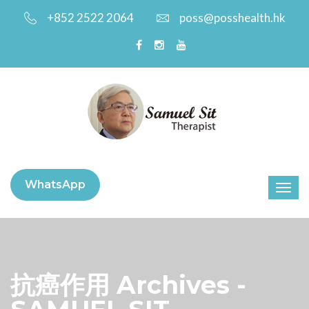
+852 2522 2064
poss@posshealth.hk
WhatsApp
抗癌作用 Archives -