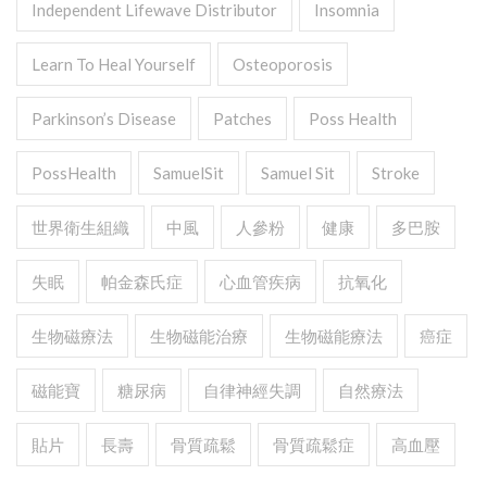
Independent Lifewave Distributor
Insomnia
Learn To Heal Yourself
Osteoporosis
Parkinson’s Disease
Patches
Poss Health
PossHealth
SamuelSit
Samuel Sit
Stroke
世界衛生組織
中風
人參粉
健康
多巴胺
失眠
帕金森氏症
心血管疾病
抗氧化
生物磁療法
生物磁能治療
生物磁能療法
癌症
磁能寶
糖尿病
自律神經失調
自然療法
貼片
長壽
骨質疏鬆
骨質疏鬆症
高血壓