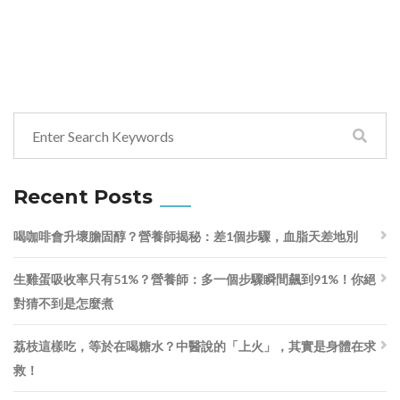
Recent Posts
喝咖啡會升壞膽固醇？營養師揭秘：差1個步驟，血脂天差地別
生雞蛋吸收率只有51%？營養師：多一個步驟瞬間飆到91%！你絕
對猜不到是怎麼煮
荔枝這樣吃，等於在喝糖水？中醫說的「上火」，其實是身體在求
救！