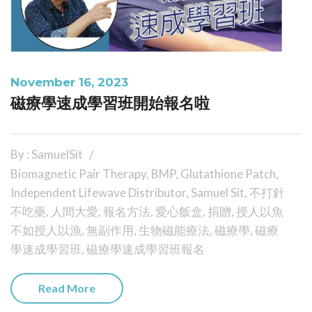
November 16, 2023
磁療學速成學習班開始報名啦
By : SamuelSit
Biomagnetic Pair Therapy
,
BMP
,
Glutathione Patch
,
Independent Lifewave Distributor
,
Samuel Sit
,
不打針
不吃藥
,
人間大愛
,
報名方法
,
愛心飯盒
,
捐贈
,
授人以魚
不如授人以漁
,
無副作用
,
生物磁能療法
,
磁療學
,
磁療
學速成學習班
,
磁療學速成學習班報名
Read More