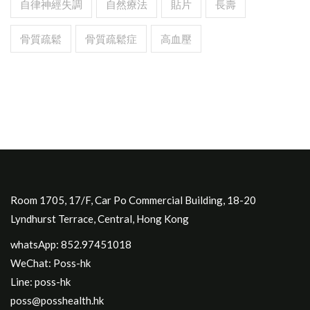
自律神經失調
自然療法
貼片
長壽
骨質疏鬆
骨質疏鬆症
高血壓
Room 1705, 17/F, Car Po Commercial Building, 18-20
Lyndhurst Terrace, Central, Hong Kong
whatsApp: 852.97451018
WeChat: Poss-hk
Line: poss-hk
poss@posshealth.hk