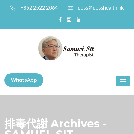
+852 2522 2064
poss@posshealth.hk
WhatsApp
排毒代謝 Archives -