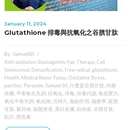
January 11, 2024
Glutathione 排毒與抗氧化之谷胱甘肽
By : SamuelSit
Anti-oxidation
,
Biomagnetic Pair Therapy
,
Cell
Senescence
,
Detoxification
,
Free radical
,
glutathione
,
Health
,
Medical News Today
,
Oxidative Stress
,
patches
,
Peroxide
,
Samuel Sit
,
什麼是谷胱甘肽
,
內療
外癒
,
平衡氧化失調
,
抗氧化
,
排毒
,
排毒代謝
,
氧化壓力
,
氧化平衡失調
,
氧化物
,
活得久
,
無副作用
,
磁療學
,
穀胱
甘肽
,
紫外線
,
細胞衰老
,
美白皮膚
,
自由基
,
谷胱甘肽
,
貼片
,
黑色素