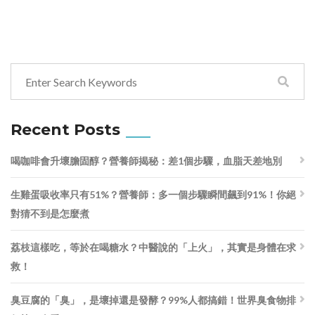
Recent Posts
喝咖啡會升壞膽固醇？營養師揭秘：差1個步驟，血脂天差地別
生雞蛋吸收率只有51%？營養師：多一個步驟瞬間飆到91%！你絕
對猜不到是怎麼煮
荔枝這樣吃，等於在喝糖水？中醫說的「上火」，其實是身體在求
救！
臭豆腐的「臭」，是壞掉還是發酵？99%人都搞錯！世界臭食物排