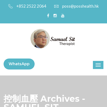
+852 2522 2064
poss@posshealth.hk
WhatsApp
控制血壓 Archives -