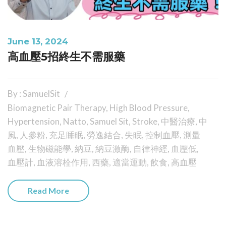
June 13, 2024
高血壓5招終生不需服藥
By : SamuelSit
Biomagnetic Pair Therapy
,
High Blood Pressure
,
Hypertension
,
Natto
,
Samuel Sit
,
Stroke
,
中醫治療
,
中
風
,
人參粉
,
充足睡眠
,
勞逸結合
,
失眠
,
控制血壓
,
測量
血壓
,
生物磁能學
,
納豆
,
納豆激酶
,
自律神經
,
血壓低
,
血壓計
,
血液溶栓作用
,
西藥
,
適當運動
,
飲食
,
高血壓
Read More