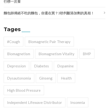
行榜一次看
麵包師傅絕不吃的麵包，你還在買？3秒判斷添加劑的真相！
Tages
#cough
Biomagnetic Pair Therapy
Biomagnetism
Biomagnetism Vitality
BMP
Depression
Diabetes
Dopamine
Dysautonomia
Ginseng
Health
High Blood Pressure
Independent Lifewave Distributor
Insomnia