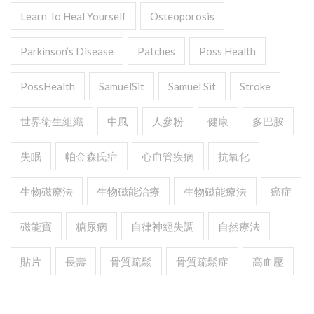
Learn To Heal Yourself
Osteoporosis
Parkinson’s Disease
Patches
Poss Health
PossHealth
SamuelSit
Samuel Sit
Stroke
世界衛生組織
中風
人參粉
健康
多巴胺
失眠
帕金森氏症
心血管疾病
抗氧化
生物磁療法
生物磁能治療
生物磁能療法
癌症
磁能寶
糖尿病
自律神經失調
自然療法
貼片
長壽
骨質疏鬆
骨質疏鬆症
高血壓