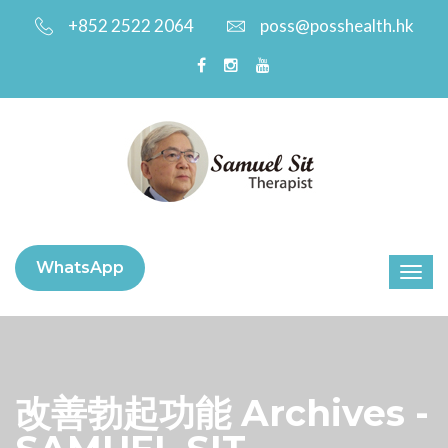
+852 2522 2064
poss@posshealth.hk
WhatsApp
改善勃起功能 Archives -