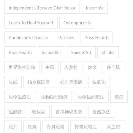
Independent Lifewave Distributor
Insomnia
Learn To Heal Yourself
Osteoporosis
Parkinson’s Disease
Patches
Poss Health
PossHealth
SamuelSit
Samuel Sit
Stroke
世界衛生組織
中風
人參粉
健康
多巴胺
失眠
帕金森氏症
心血管疾病
抗氧化
生物磁療法
生物磁能治療
生物磁能療法
癌症
磁能寶
糖尿病
自律神經失調
自然療法
貼片
長壽
骨質疏鬆
骨質疏鬆症
高血壓