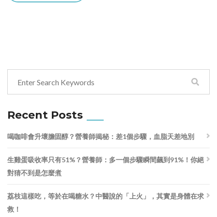
Recent Posts
喝咖啡會升壞膽固醇？營養師揭秘：差1個步驟，血脂天差地別
生雞蛋吸收率只有51%？營養師：多一個步驟瞬間飆到91%！你絕
對猜不到是怎麼煮
荔枝這樣吃，等於在喝糖水？中醫說的「上火」，其實是身體在求
救！