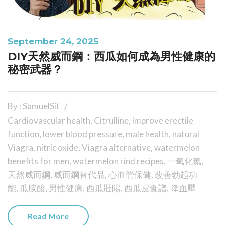
September 24, 2025
DIY天然威而鋼：西瓜如何成為男性健康的
秘密武器？
By : SamuelSit
Cardiovascular health
,
Citrulline
,
improve erectile
function
,
lower blood pressure
,
male health
,
natural
Viagra
,
nitric oxide
,
Viagra alternative
,
watermelon
benefits for men
,
watermelon rind recipes
,
一氧化氮
,
天然威而鋼
,
威而鋼替代品
,
心血管保健
,
改善勃起功
能
,
瓜胺酸
,
男性健康
,
西瓜壯陽
,
西瓜皮食譜
,
降血壓
Read More