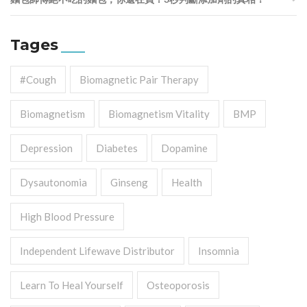
Tages
#cough
Biomagnetic Pair Therapy
Biomagnetism
Biomagnetism Vitality
BMP
Depression
Diabetes
Dopamine
Dysautonomia
Ginseng
Health
High Blood Pressure
Independent Lifewave Distributor
Insomnia
Learn To Heal Yourself
Osteoporosis