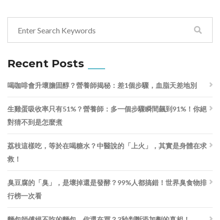
Recent Posts
喝咖啡會升壞膽固醇？營養師揭秘：差1個步驟，血脂天差地別
生雞蛋吸收率只有51%？營養師：多一個步驟瞬間飆到91%！你絕
對猜不到是怎麼煮
荔枝這樣吃，等於在喝糖水？中醫說的「上火」，其實是身體在求
救！
臭豆腐的「臭」，是壞掉還是發酵？99%人都搞錯！世界臭食物排
行榜一次看
麵包師傅絕不吃的麵包，你還在買？3秒判斷添加劑的真相！