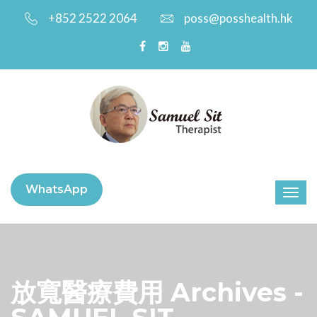
+852 2522 2064
poss@posshealth.hk
WhatsApp
放寬醫療費用 Archives -