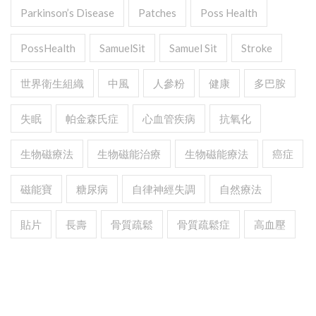
Parkinson’s Disease
Patches
Poss Health
PossHealth
SamuelSit
Samuel Sit
Stroke
世界衛生組織
中風
人參粉
健康
多巴胺
失眠
帕金森氏症
心血管疾病
抗氧化
生物磁療法
生物磁能治療
生物磁能療法
癌症
磁能寶
糖尿病
自律神經失調
自然療法
貼片
長壽
骨質疏鬆
骨質疏鬆症
高血壓