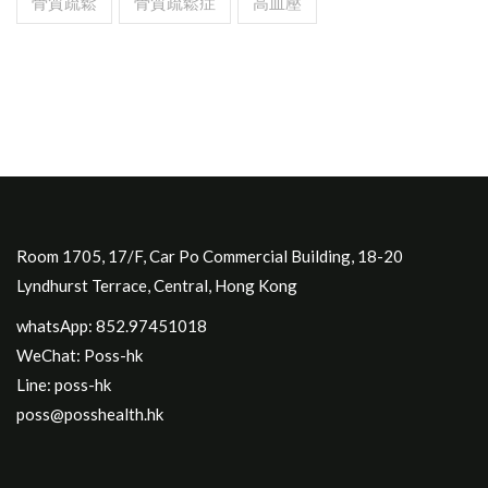
骨質疏鬆
骨質疏鬆症
高血壓
Room 1705, 17/F, Car Po Commercial Building, 18-20
Lyndhurst Terrace, Central, Hong Kong
whatsApp: 852.97451018
WeChat: Poss-hk
Line: poss-hk
poss@posshealth.hk