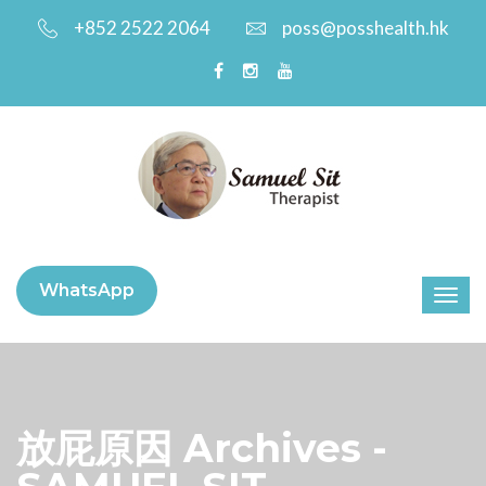
+852 2522 2064
poss@posshealth.hk
WhatsApp
放屁原因 Archives -