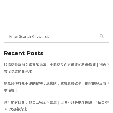
Recent Posts
脫脂奶是騙局？營養師揭密：全脂奶反而更健康的科學證據｜別再
買沒味道的白色水
冷氣師傅打死不說的秘密：這樣吹，電費直接砍半｜開開關關反而
更浪費！
你可能有口臭，但自己完全不知道｜口臭不只是刷牙問題，4招自測
＋5大改善方法