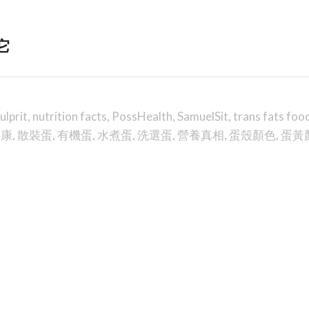
它
ulprit
,
nutrition facts
,
PossHealth
,
SamuelSit
,
trans fats foo
健康
,
散裝蛋
,
有機蛋
,
水煮蛋
,
洗選蛋
,
營養真相
,
蛋殼顏色
,
蛋黃