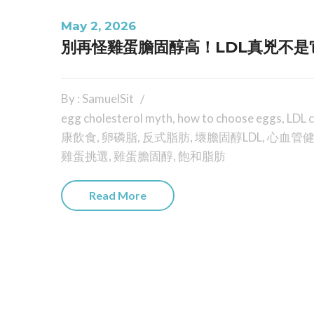
May 2, 2026
別再怪雞蛋膽固醇高！LDL真兇不是
By : SamuelSit
egg cholesterol myth
,
how to choose eggs
,
LDL c
康飲食
,
卵磷脂
,
反式脂肪
,
壞膽固醇LDL
,
心血管
雞蛋挑選
,
雞蛋膽固醇
,
飽和脂肪
Read More