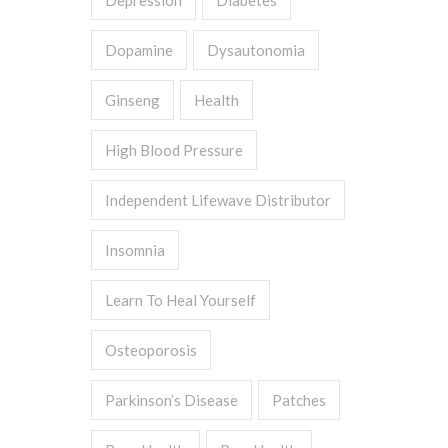
Depression
Diabetes
Dopamine
Dysautonomia
Ginseng
Health
High Blood Pressure
Independent Lifewave Distributor
Insomnia
Learn To Heal Yourself
Osteoporosis
Parkinson’s Disease
Patches