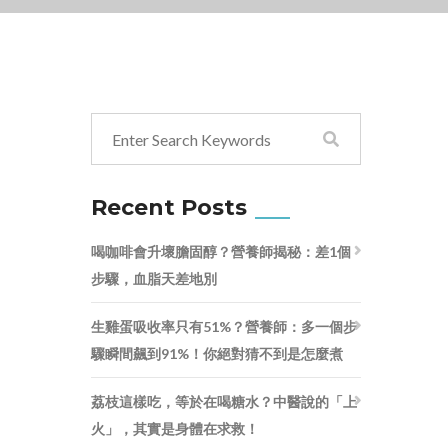
Recent Posts
喝咖啡會升壞膽固醇？營養師揭秘：差1個
步驟，血脂天差地別
生雞蛋吸收率只有51%？營養師：多一個步
驟瞬間飆到91%！你絕對猜不到是怎麼煮
荔枝這樣吃，等於在喝糖水？中醫說的「上
火」，其實是身體在求救！