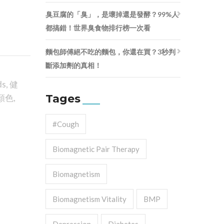
臭豆腐的「臭」，是壞掉還是發酵？99%人
都搞錯！世界臭食物排行榜一次看
麵包師傅絕不吃的麵包，你還在買？3秒判
斷添加劑的真相！
ds
,
健
Tages
顏色
,
#cough
Biomagnetic Pair Therapy
Biomagnetism
Biomagnetism Vitality
BMP