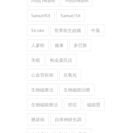
Poss Health
PossHealth
SamuelSit
Samuel Sit
Stroke
世界衛生組織
中風
人參粉
健康
多巴胺
失眠
帕金森氏症
心血管疾病
抗氧化
生物磁療法
生物磁能治療
生物磁能療法
癌症
磁能寶
糖尿病
自律神經失調