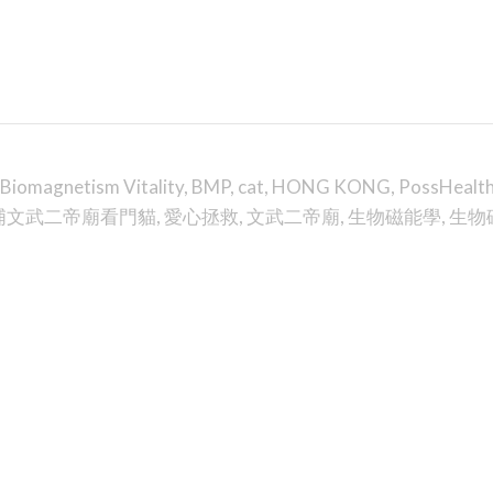
Biomagnetism Vitality
,
BMP
,
cat
,
HONG KONG
,
PossHealt
埔文武二帝廟看門貓
,
愛心拯救
,
文武二帝廟
,
生物磁能學
,
生物