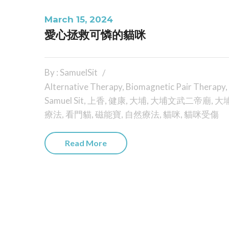
March 15, 2024
愛心拯救可憐的貓咪
By : SamuelSit
Alternative Therapy
,
Biomagnetic Pair Therapy
,
Samuel Sit
,
上香
,
健康
,
大埔
,
大埔文武二帝廟
,
大
療法
,
看門貓
,
磁能寶
,
自然療法
,
貓咪
,
貓咪受傷
Read More