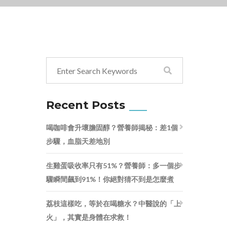
Recent Posts
喝咖啡會升壞膽固醇？營養師揭秘：差1個
步驟，血脂天差地別
生雞蛋吸收率只有51%？營養師：多一個步
驟瞬間飆到91%！你絕對猜不到是怎麼煮
荔枝這樣吃，等於在喝糖水？中醫說的「上
火」，其實是身體在求救！