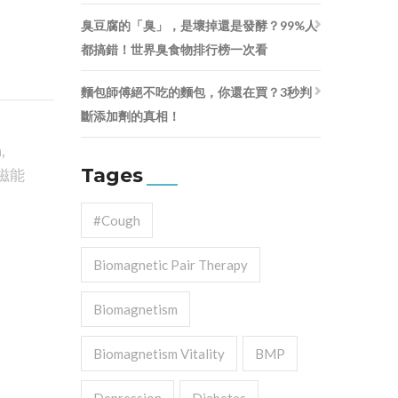
臭豆腐的「臭」，是壞掉還是發酵？99%人
都搞錯！世界臭食物排行榜一次看
麵包師傅絕不吃的麵包，你還在買？3秒判
斷添加劑的真相！
h
,
Tages
磁能
#cough
Biomagnetic Pair Therapy
Biomagnetism
Biomagnetism Vitality
BMP