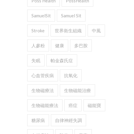
Poss Health
PossHealth
SamuelSit
Samuel Sit
Stroke
世界衛生組織
中風
人參粉
健康
多巴胺
失眠
帕金森氏症
心血管疾病
抗氧化
生物磁療法
生物磁能治療
生物磁能療法
癌症
磁能寶
糖尿病
自律神經失調