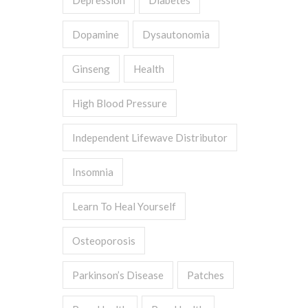
Depression
Diabetes
Dopamine
Dysautonomia
Ginseng
Health
High Blood Pressure
Independent Lifewave Distributor
Insomnia
Learn To Heal Yourself
Osteoporosis
Parkinson’s Disease
Patches