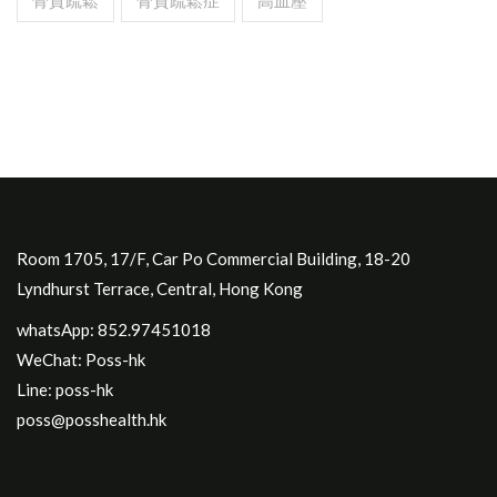
骨質疏鬆
骨質疏鬆症
高血壓
Room 1705, 17/F, Car Po Commercial Building, 18-20
Lyndhurst Terrace, Central, Hong Kong
whatsApp: 852.97451018
WeChat: Poss-hk
Line: poss-hk
poss@posshealth.hk