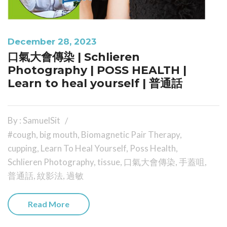
December 28, 2023
口氣大會傳染 | Schlieren
Photography | POSS HEALTH |
Learn to heal yourself | 普通話
By : SamuelSit
#cough
,
big mouth
,
Biomagnetic Pair Therapy
,
cupping
,
Learn To Heal Yourself
,
Poss Health
,
Schlieren Photography
,
tissue
,
口氣大會傳染
,
手蓋咀
,
普通話
,
紋影法
,
過敏
Read More