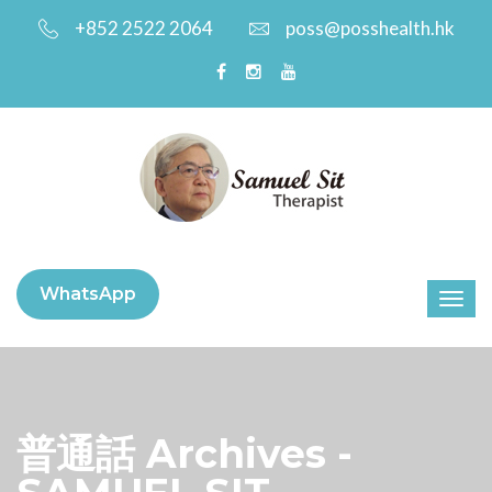
+852 2522 2064
poss@posshealth.hk
WhatsApp
普通話 Archives -