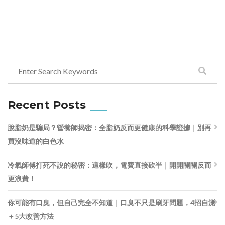
Recent Posts
脫脂奶是騙局？營養師揭密：全脂奶反而更健康的科學證據｜別再
買沒味道的白色水
冷氣師傅打死不說的秘密：這樣吹，電費直接砍半｜開開關關反而
更浪費！
你可能有口臭，但自己完全不知道｜口臭不只是刷牙問題，4招自測
＋5大改善方法