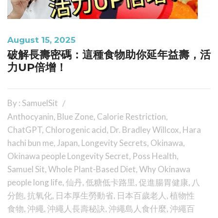
August 15, 2025
破解長壽密碼：這種食物助你延年益壽，活
力UP倍增！
By : SamuelSit
Anthocyanin
,
Blue Zone
,
Calorie Restriction
,
ChatGPT
,
Chlorogenic acid
,
Dr. Bradley Willcox
,
Hara
hachi bun me
,
Japan
,
Longevity Secrets
,
Okinawa
,
Okinawa people Longevity Secret
,
Poss Health
,
Samuel Sit
,
Whole Plant-Based Diet
,
Why Okinawa
people long life
,
仙丹
,
低糖低卡路里
,
促進腸胃健康
,
八
分飽
,
抗氧化
,
日本厚生勞動省
,
日本百歲老人
,
植物性
食物
,
沖繩
,
沖繩人長壽秘訣
,
沖繩島人食什麼
,
沖繩百