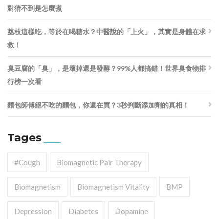
對猜不到是怎麼煮
荔枝這樣吃，等於在喝糖水？中醫說的「上火」，其實是身體在求
救！
臭豆腐的「臭」，是壞掉還是發酵？99%人都搞錯！世界臭食物排
行榜一次看
麵包師傅絕不吃的麵包，你還在買？3秒判斷添加劑的真相！
Tages
#cough
Biomagnetic Pair Therapy
Biomagnetism
Biomagnetism Vitality
BMP
Depression
Diabetes
Dopamine