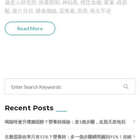
歲老人研究所
,
熱量限制
,
神仙島
,
穩定血糖
,
紫薯
,
綠原
酸
,
腹八分目
,
膳食纖維
,
花青素
,
長壽
,
長生不老
Read More
Recent Posts
喝咖啡會升壞膽固醇？營養師揭秘：差1個步驟，血脂天差地別
生雞蛋吸收率只有51%？營養師：多一個步驟瞬間飆到91%！你絕