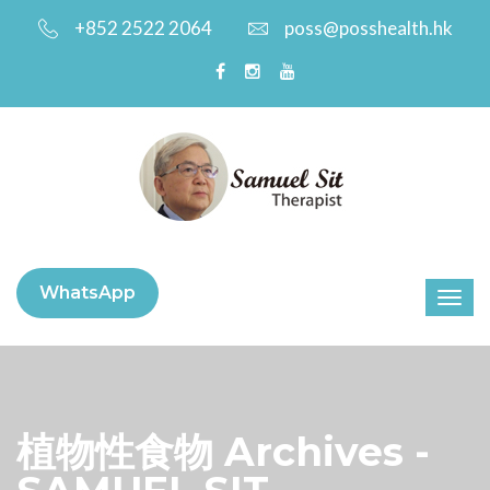
+852 2522 2064
poss@posshealth.hk
WhatsApp
植物性食物 Archives -