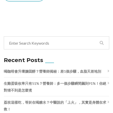
Recent Posts
喝咖啡會升壞膽固醇？營養師揭秘：差1個步驟，血脂天差地別
生雞蛋吸收率只有51%？營養師：多一個步驟瞬間飆到91%！你絕
對猜不到是怎麼煮
荔枝這樣吃，等於在喝糖水？中醫說的「上火」，其實是身體在求
救！