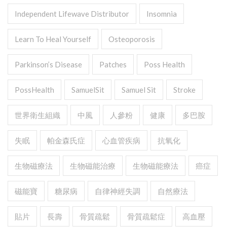
Independent Lifewave Distributor
Insomnia
Learn To Heal Yourself
Osteoporosis
Parkinson’s Disease
Patches
Poss Health
PossHealth
SamuelSit
Samuel Sit
Stroke
世界衛生組織
中風
人參粉
健康
多巴胺
失眠
帕金森氏症
心血管疾病
抗氧化
生物磁療法
生物磁能治療
生物磁能療法
癌症
磁能寶
糖尿病
自律神經失調
自然療法
貼片
長壽
骨質疏鬆
骨質疏鬆症
高血壓