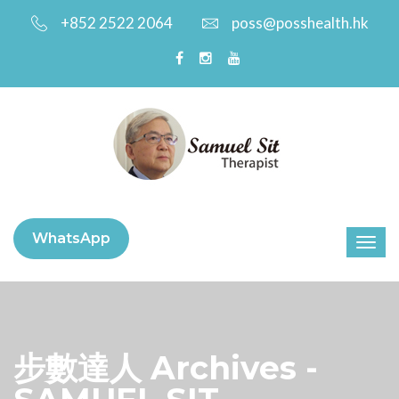
+852 2522 2064
poss@posshealth.hk
WhatsApp
步數達人 Archives -