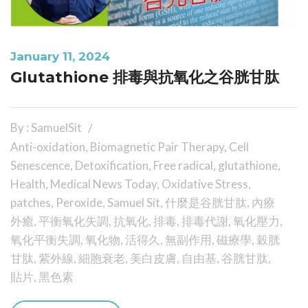
January 11, 2024
Glutathione 排毒與抗氧化之谷胱甘肽
By : SamuelSit
Anti-oxidation
,
Biomagnetic Pair Therapy
,
Cell
Senescence
,
Detoxification
,
Free radical
,
glutathione
,
Health
,
Medical News Today
,
Oxidative Stress
,
patches
,
Peroxide
,
Samuel Sit
,
什麼是谷胱甘肽
,
內療
外癒
,
平衡氧化失調
,
抗氧化
,
排毒
,
排毒代謝
,
氧化壓力
,
氧化平衡失調
,
氧化物
,
活得久
,
無副作用
,
磁療學
,
穀胱
甘肽
,
紫外線
,
細胞衰老
,
美白皮膚
,
自由基
,
谷胱甘肽
,
貼片
,
黑色素