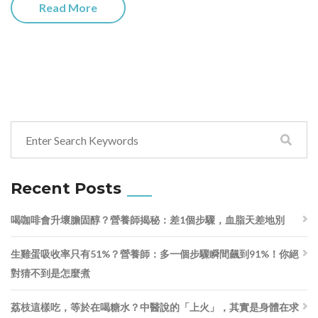
Read More
Recent Posts
喝咖啡會升壞膽固醇？營養師揭秘：差1個步驟，血脂天差地別
生雞蛋吸收率只有51%？營養師：多一個步驟瞬間飆到91%！你絕
對猜不到是怎麼煮
荔枝這樣吃，等於在喝糖水？中醫說的「上火」，其實是身體在求