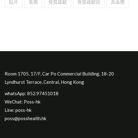
貼片
長壽
骨質疏鬆
骨質疏鬆症
高血壓
Room 1705, 17/F, Car Po Commercial Building, 18-20
Lyndhurst Terrace, Central, Hong Kong
whatsApp: 852.97451018
WeChat: Poss-hk
Line: poss-hk
poss@posshealth.hk