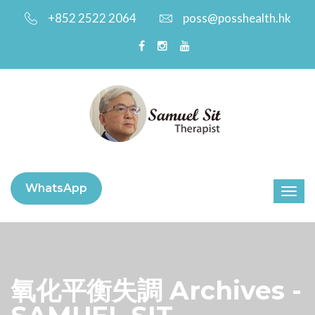
+852 2522 2064
poss@posshealth.hk
WhatsApp
氧化平衡失調 Archives -