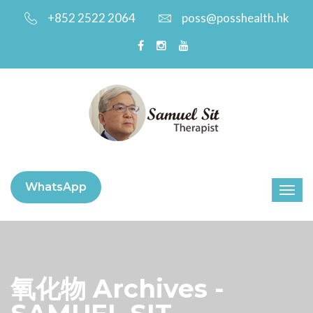
+852 2522 2064
poss@posshealth.hk
WhatsApp
氧化物 Archives -