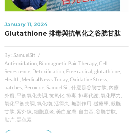
January 11, 2024
Glutathione 排毒與抗氧化之谷胱甘肽
By : SamuelSit
Anti-oxidation
,
Biomagnetic Pair Therapy
,
Cell
Senescence
,
Detoxification
,
Free radical
,
glutathione
,
Health
,
Medical News Today
,
Oxidative Stress
,
patches
,
Peroxide
,
Samuel Sit
,
什麼是谷胱甘肽
,
內療
外癒
,
平衡氧化失調
,
抗氧化
,
排毒
,
排毒代謝
,
氧化壓力
,
氧化平衡失調
,
氧化物
,
活得久
,
無副作用
,
磁療學
,
穀胱
甘肽
,
紫外線
,
細胞衰老
,
美白皮膚
,
自由基
,
谷胱甘肽
,
貼片
,
黑色素