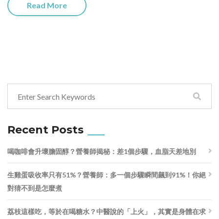
Read More
Recent Posts
喝咖啡會升壞膽固醇？營養師揭秘：差1個步驟，血脂天差地別
生雞蛋吸收率只有51%？營養師：多一個步驟瞬間飆到91%！你絕
對猜不到是怎麼煮
荔枝這樣吃，等於在喝糖水？中醫說的「上火」，其實是身體在求