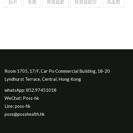
貼片
長壽
骨質疏鬆
骨質疏鬆症
高血壓
Room 1705, 17/F, Car Po Commercial Building, 18-20
Lyndhurst Terrace, Central, Hong Kong
whatsApp: 852.97451018
WeChat: Poss-hk
Line: poss-hk
poss@posshealth.hk