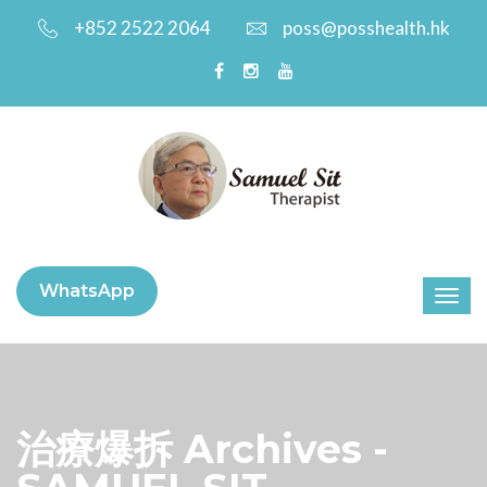
+852 2522 2064
poss@posshealth.hk
WhatsApp
治療爆拆 Archives -