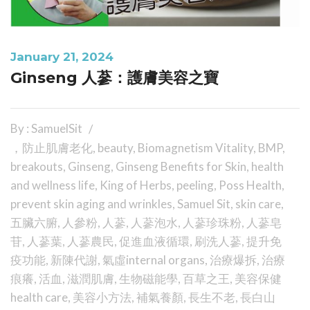
January 21, 2024
Ginseng 人蔘：護膚美容之寶
By : SamuelSit
，防止肌膚老化
,
beauty
,
Biomagnetism Vitality
,
BMP
,
breakouts
,
Ginseng
,
Ginseng Benefits for Skin
,
health
and wellness life
,
King of Herbs
,
peeling
,
Poss Health
,
prevent skin aging and wrinkles
,
Samuel Sit
,
skin care
,
五臟六腑
,
人參粉
,
人蔘
,
人蔘泡水
,
人蔘珍珠粉
,
人蔘皂
苷
,
人蔘葉
,
人蔘農民
,
促進血液循環
,
刷洗人蔘
,
提升免
疫功能
,
新陳代謝
,
氣虛internal organs
,
治療爆拆
,
治療
痕癢
,
活血
,
滋潤肌膚
,
生物磁能學
,
百草之王
,
美容保健
health care
,
美容小方法
,
補氣養顏
,
長生不老
,
長白山