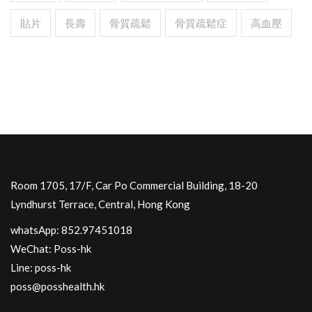
貼片
長壽
骨質疏鬆
骨質疏鬆症
高血壓
Room 1705, 17/F, Car Po Commercial Building, 18-20
Lyndhurst Terrace, Central, Hong Kong
whatsApp: 852.97451018
WeChat: Poss-hk
Line: poss-hk
poss@posshealth.hk