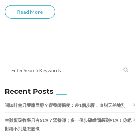
Read More
Recent Posts
喝咖啡會升壞膽固醇？營養師揭秘：差1個步驟，血脂天差地別
生雞蛋吸收率只有51%？營養師：多一個步驟瞬間飆到91%！你絕
對猜不到是怎麼煮