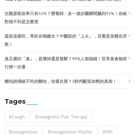
生雞蛋吸收率只有51%？營養師：多一個步驟瞬間飆到91%！你絕
對猜不到是怎麼煮
荔枝這樣吃，等於在喝糖水？中醫說的「上火」，其實是身體在求
救！
臭豆腐的「臭」，是壞掉還是發酵？99%人都搞錯！世界臭食物排
行榜一次看
麵包師傅絕不吃的麵包，你還在買？3秒判斷添加劑的真相！
Tages
#cough
Biomagnetic Pair Therapy
Biomagnetism
Biomagnetism Vitality
BMP