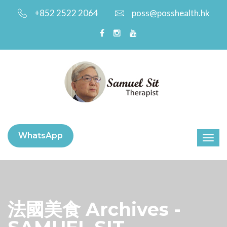
+852 2522 2064
poss@posshealth.hk
WhatsApp
法國美食 Archives -