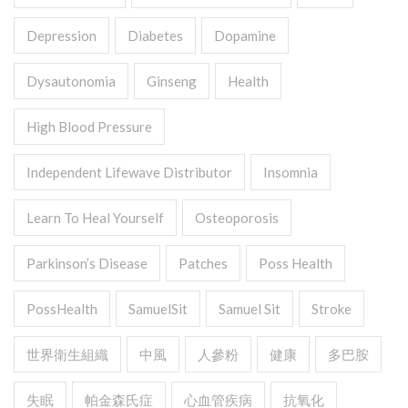
Depression
Diabetes
Dopamine
Dysautonomia
Ginseng
Health
High Blood Pressure
Independent Lifewave Distributor
Insomnia
Learn To Heal Yourself
Osteoporosis
Parkinson’s Disease
Patches
Poss Health
PossHealth
SamuelSit
Samuel Sit
Stroke
世界衛生組織
中風
人參粉
健康
多巴胺
失眠
帕金森氏症
心血管疾病
抗氧化