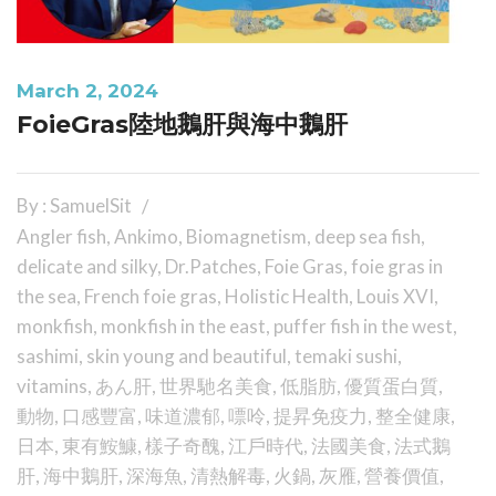
March 2, 2024
FoieGras陸地鵝肝與海中鵝肝
By : SamuelSit
Angler fish
,
Ankimo
,
Biomagnetism
,
deep sea fish
,
delicate and silky
,
Dr.Patches
,
Foie Gras
,
foie gras in
the sea
,
French foie gras
,
Holistic Health
,
Louis XVI
,
monkfish
,
monkfish in the east
,
puffer fish in the west
,
sashimi
,
skin young and beautiful
,
temaki sushi
,
vitamins
,
あん肝
,
世界馳名美食
,
低脂肪
,
優質蛋白質
,
動物
,
口感豐富
,
味道濃郁
,
嘌呤
,
提昇免疫力
,
整全健康
,
日本
,
東有鮟鱇
,
樣子奇醜
,
江戶時代
,
法國美食
,
法式鵝
肝
,
海中鵝肝
,
深海魚
,
清熱解毒
,
火鍋
,
灰雁
,
營養價值
,