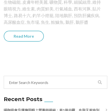
生物磁能
,
皮膚年輕美麗
,
礦物質
,
科學
,
細膩絲滑
,
維持
眼睛視力
,
維生素
,
肉質鮮美
,
行氣補血
,
西有河豚
,
貼片
博士
,
路易十六
,
釣竿小燈籠
,
陸地鵝肝
,
預防肝臟疾病
,
高尿酸血症
,
魚市場
,
魚生
,
鮟鱇魚
,
鵝肝
,
鵝肝醬
Read More
Recent Posts
喝咖啡會升壞膽固醇？營養師揭秘：差1個步驟，血脂天差地別