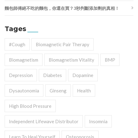
麵包師傅絕不吃的麵包，你還在買？3秒判斷添加劑的真相！
Tages
#cough
Biomagnetic Pair Therapy
Biomagnetism
Biomagnetism Vitality
BMP
Depression
Diabetes
Dopamine
Dysautonomia
Ginseng
Health
High Blood Pressure
Independent Lifewave Distributor
Insomnia
Learn To Heal Yourself
Osteoporosis