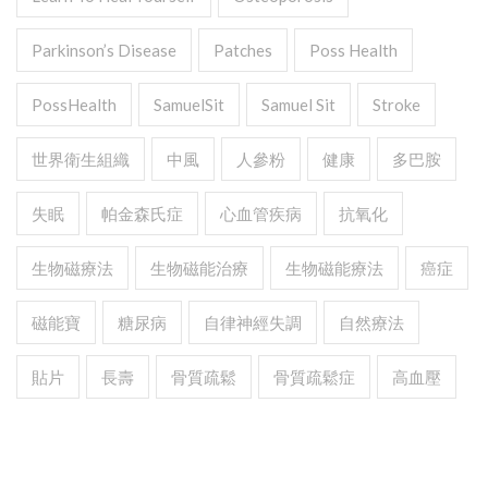
Parkinson’s Disease
Patches
Poss Health
PossHealth
SamuelSit
Samuel Sit
Stroke
世界衛生組織
中風
人參粉
健康
多巴胺
失眠
帕金森氏症
心血管疾病
抗氧化
生物磁療法
生物磁能治療
生物磁能療法
癌症
磁能寶
糖尿病
自律神經失調
自然療法
貼片
長壽
骨質疏鬆
骨質疏鬆症
高血壓