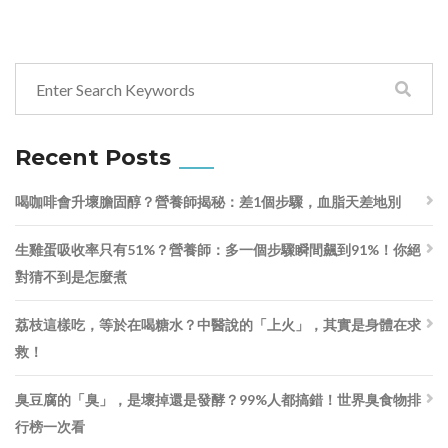
Recent Posts
喝咖啡會升壞膽固醇？營養師揭秘：差1個步驟，血脂天差地別
生雞蛋吸收率只有51%？營養師：多一個步驟瞬間飆到91%！你絕
對猜不到是怎麼煮
荔枝這樣吃，等於在喝糖水？中醫說的「上火」，其實是身體在求
救！
臭豆腐的「臭」，是壞掉還是發酵？99%人都搞錯！世界臭食物排
行榜一次看