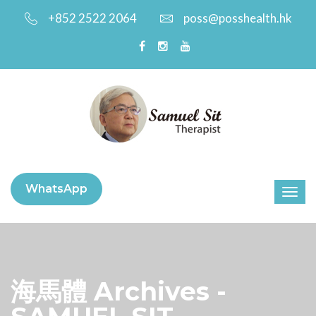
+852 2522 2064
poss@posshealth.hk
WhatsApp
海馬體 Archives -