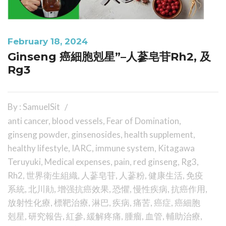
February 18, 2024
Ginseng 癌細胞剋星”–人蔘皂苷Rh2, 及
Rg3
By : SamuelSit
anti cancer
,
blood vessels
,
Fear of Domination
,
ginseng powder
,
ginsenosides
,
health supplement
,
healthy lifestyle
,
IARC
,
immune system
,
Kitagawa
Teruyuki
,
Medical expenses
,
pain
,
red ginseng
,
Rg3
,
Rh2
,
世界衛生組織
,
人蔘皂苷
,
人蔘粉
,
健康生活
,
免疫
系統
,
北川勛
,
增强抗癌效果
,
恐懼
,
慢性疾病
,
抗癌作用
,
放射性化療
,
標靶治療
,
淋巴
,
疾病
,
痛苦
,
癌症
,
癌細胞
剋星
,
研究報告
,
紅參
,
緩解疼痛
,
腫瘤
,
血管
,
輔助治療
,