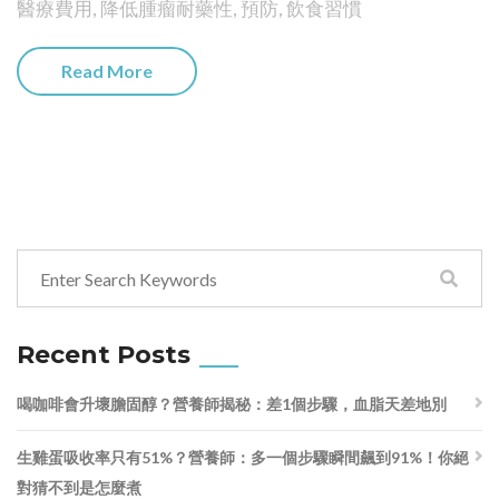
醫療費用
,
降低腫瘤耐藥性
,
預防
,
飲食習慣
Read More
Recent Posts
喝咖啡會升壞膽固醇？營養師揭秘：差1個步驟，血脂天差地別
生雞蛋吸收率只有51%？營養師：多一個步驟瞬間飆到91%！你絕
對猜不到是怎麼煮