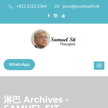
+852 2522 2064
poss@posshealth.hk
WhatsApp
淋巴 Archives -