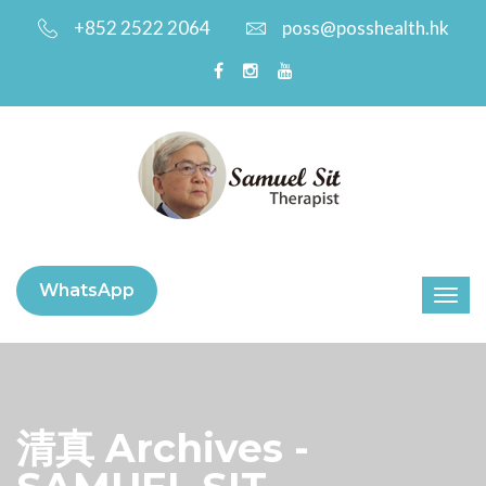
+852 2522 2064
poss@posshealth.hk
WhatsApp
清真 Archives -