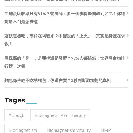
生雞蛋吸收率只有51%？營養師：多一個步驟瞬間飆到91%！你絕
對猜不到是怎麼煮
荔枝這樣吃，等於在喝糖水？中醫說的「上火」，其實是身體在求
救！
臭豆腐的「臭」，是壞掉還是發酵？99%人都搞錯！世界臭食物排
行榜一次看
麵包師傅絕不吃的麵包，你還在買？3秒判斷添加劑的真相！
Tages
#cough
Biomagnetic Pair Therapy
Biomagnetism
Biomagnetism Vitality
BMP