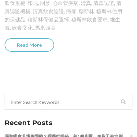
飲食規範
,
印尼
,
回族
,
心血管疾病
,
清真
,
清真認證
,
清
真認證機構
,
清真飲食認證
,
癌症
,
穆斯林
,
穆斯林使用
的保健品
,
穆斯林保健品選擇
,
穆斯林飲食要求
,
維生
素
,
飲食文化
,
馬來西亞
Read More
Recent Posts
喝咖啡會升壞膽固醇？營養師揭秘：差1個步驟，血脂天差地別