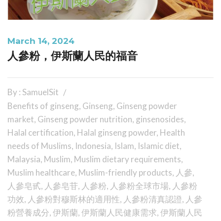
March 14, 2024
人參粉，伊斯蘭人民的福音
By : SamuelSit
Benefits of ginseng
,
Ginseng
,
Ginseng powder
market
,
Ginseng powder nutrition
,
ginsenosides
,
Halal certification
,
Halal ginseng powder
,
Health
needs of Muslims
,
Indonesia
,
Islam
,
Islamic diet
,
Malaysia
,
Muslim
,
Muslim dietary requirements
,
Muslim healthcare
,
Muslim-friendly products
,
人參
,
人參皂甙
,
人參皂苷
,
人參粉
,
人參粉全球市場
,
人參粉
功效
,
人參粉對穆斯林的適用性
,
人參粉清真認證
,
人參
粉營養成分
,
伊斯蘭
,
伊斯蘭人民健康需求
,
伊斯蘭人民