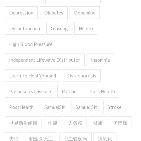
Depression
Diabetes
Dopamine
Dysautonomia
Ginseng
Health
High Blood Pressure
Independent Lifewave Distributor
Insomnia
Learn To Heal Yourself
Osteoporosis
Parkinson’s Disease
Patches
Poss Health
PossHealth
SamuelSit
Samuel Sit
Stroke
世界衛生組織
中風
人參粉
健康
多巴胺
失眠
帕金森氏症
心血管疾病
抗氧化