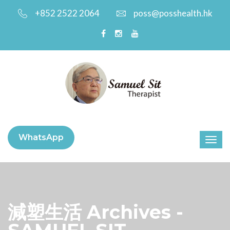
+852 2522 2064
poss@posshealth.hk
WhatsApp
減塑生活 Archives -