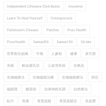
Independent Lifewave Distributor
Insomnia
Learn To Heal Yourself
Osteoporosis
Parkinson’s Disease
Patches
Poss Health
PossHealth
SamuelSit
Samuel Sit
Stroke
世界衛生組織
中風
人參粉
健康
多巴胺
失眠
帕金森氏症
心血管疾病
抗氧化
生物磁療法
生物磁能治療
生物磁能療法
癌症
磁能寶
糖尿病
自律神經失調
自然療法
貼片
長壽
骨質疏鬆
骨質疏鬆症
高血壓