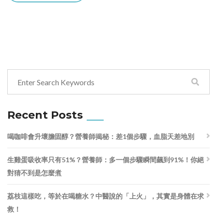
Recent Posts
喝咖啡會升壞膽固醇？營養師揭秘：差1個步驟，血脂天差地別
生雞蛋吸收率只有51%？營養師：多一個步驟瞬間飆到91%！你絕
對猜不到是怎麼煮
荔枝這樣吃，等於在喝糖水？中醫說的「上火」，其實是身體在求
救！