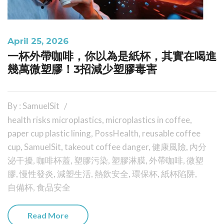
April 25, 2026
一杯外帶咖啡，你以為是紙杯，其實在喝進
幾萬微塑膠！3招減少塑膠毒害
By : SamuelSit
health risks microplastics
,
microplastics in coffee
,
paper cup plastic lining
,
PossHealth
,
reusable coffee
cup
,
SamuelSit
,
takeout coffee danger
,
健康風險
,
內分
泌干擾
,
咖啡杯蓋
,
塑膠污染
,
塑膠淋膜
,
外帶咖啡
,
微塑
膠
,
慢性發炎
,
減塑生活
,
熱飲安全
,
環保杯
,
紙杯陷阱
,
自備杯
,
食品安全
Read More