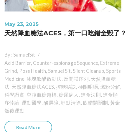
May 23, 2025
天然降血糖法ACES，第一口吃錯全毀了？
By : SamuelSit
Acid Barrier
,
Counter-espionage Sequence
,
Extreme
Grind
,
Poss Health
,
Samuel Sit
,
Silent Cleanup
,
Sports
Medicine
,
冰塊飲醋啟動法
,
反間諜序列
,
天然降血糖
法
,
天然降血糖法ACES
,
控糖秘訣
,
極限咀嚼
,
澱粉分解
,
科學證實
,
空腹血糖超標
,
糖尿病人
,
進食法則
,
進食順
序悖論
,
運動醫學
,
酸屏障
,
靜默清除
,
飲醋開關制
,
黃金
飯後運動
Read More