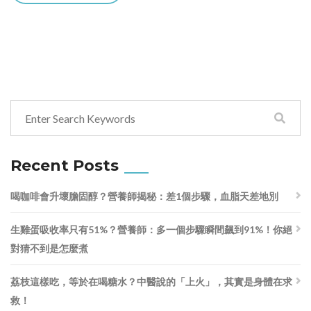
Recent Posts
喝咖啡會升壞膽固醇？營養師揭秘：差1個步驟，血脂天差地別
生雞蛋吸收率只有51%？營養師：多一個步驟瞬間飆到91%！你絕
對猜不到是怎麼煮
荔枝這樣吃，等於在喝糖水？中醫說的「上火」，其實是身體在求
救！