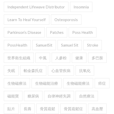
Independent Lifewave Distributor
Insomnia
Learn To Heal Yourself
Osteoporosis
Parkinson’s Disease
Patches
Poss Health
PossHealth
SamuelSit
Samuel Sit
Stroke
世界衛生組織
中風
人參粉
健康
多巴胺
失眠
帕金森氏症
心血管疾病
抗氧化
生物磁療法
生物磁能治療
生物磁能療法
癌症
磁能寶
糖尿病
自律神經失調
自然療法
貼片
長壽
骨質疏鬆
骨質疏鬆症
高血壓