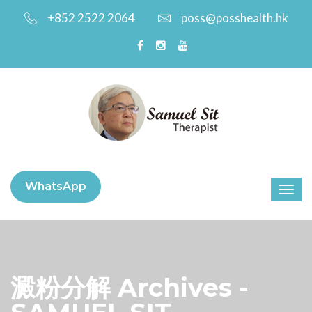
+852 2522 2064
poss@posshealth.hk
WhatsApp
澱粉分解 Archives -