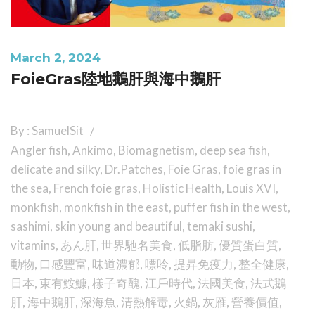
March 2, 2024
FoieGras陸地鵝肝與海中鵝肝
By : SamuelSit
Angler fish
,
Ankimo
,
Biomagnetism
,
deep sea fish
,
delicate and silky
,
Dr.Patches
,
Foie Gras
,
foie gras in
the sea
,
French foie gras
,
Holistic Health
,
Louis XVI
,
monkfish
,
monkfish in the east
,
puffer fish in the west
,
sashimi
,
skin young and beautiful
,
temaki sushi
,
vitamins
,
あん肝
,
世界馳名美食
,
低脂肪
,
優質蛋白質
,
動物
,
口感豐富
,
味道濃郁
,
嘌呤
,
提昇免疫力
,
整全健康
,
日本
,
東有鮟鱇
,
樣子奇醜
,
江戶時代
,
法國美食
,
法式鵝
肝
,
海中鵝肝
,
深海魚
,
清熱解毒
,
火鍋
,
灰雁
,
營養價值
,