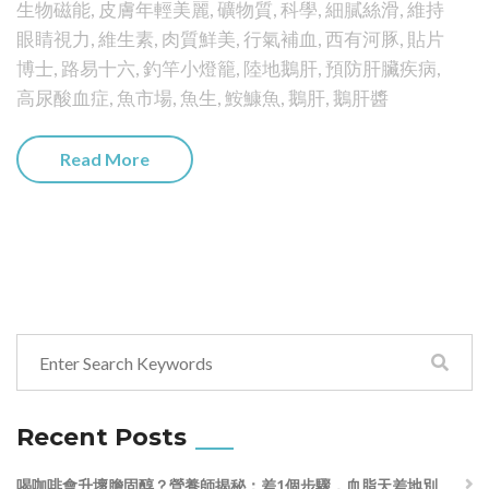
生物磁能
,
皮膚年輕美麗
,
礦物質
,
科學
,
細膩絲滑
,
維持
眼睛視力
,
維生素
,
肉質鮮美
,
行氣補血
,
西有河豚
,
貼片
博士
,
路易十六
,
釣竿小燈籠
,
陸地鵝肝
,
預防肝臟疾病
,
高尿酸血症
,
魚市場
,
魚生
,
鮟鱇魚
,
鵝肝
,
鵝肝醬
Read More
Recent Posts
喝咖啡會升壞膽固醇？營養師揭秘：差1個步驟，血脂天差地別