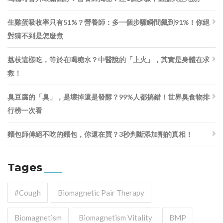
生雞蛋吸收率只有51%？營養師：多一個步驟瞬間飆到91%！你絕
對猜不到是怎麼煮
荔枝這樣吃，等於在喝糖水？中醫說的「上火」，其實是身體在求
救！
臭豆腐的「臭」，是壞掉還是發酵？99%人都搞錯！世界臭食物排
行榜一次看
麵包師傅絕不吃的麵包，你還在買？3秒判斷添加劑的真相！
Tages
#cough
Biomagnetic Pair Therapy
Biomagnetism
Biomagnetism Vitality
BMP