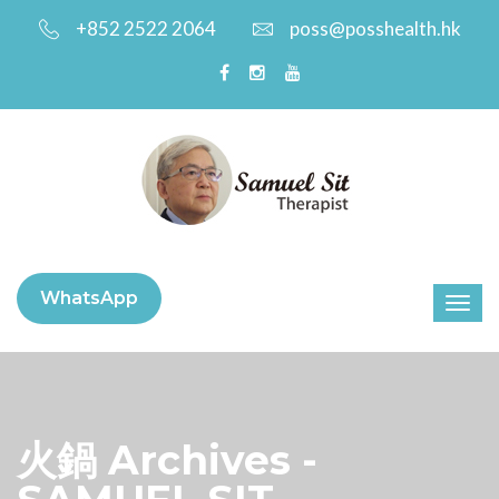
+852 2522 2064
poss@posshealth.hk
WhatsApp
火鍋 Archives -