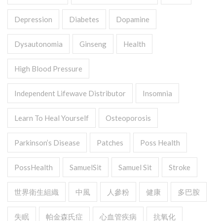
Depression
Diabetes
Dopamine
Dysautonomia
Ginseng
Health
High Blood Pressure
Independent Lifewave Distributor
Insomnia
Learn To Heal Yourself
Osteoporosis
Parkinson’s Disease
Patches
Poss Health
PossHealth
SamuelSit
Samuel Sit
Stroke
世界衛生組織
中風
人參粉
健康
多巴胺
失眠
帕金森氏症
心血管疾病
抗氧化