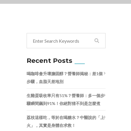
Recent Posts
喝咖啡會升壞膽固醇？營養師揭秘：差1個
步驟，血脂天差地別
生雞蛋吸收率只有51%？營養師：多一個步
驟瞬間飆到91%！你絕對猜不到是怎麼煮
荔枝這樣吃，等於在喝糖水？中醫說的「上
火」，其實是身體在求救！