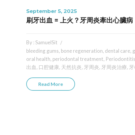
September 5, 2025
刷牙出血 = 上火？牙周炎牽出心臟病
By : SamuelSit
bleeding gums
,
bone regeneration
,
dental care
,
g
oral health
,
periodontal treatment
,
Periodontiti
出血
,
口腔健康
,
天然抗炎
,
牙周炎
,
牙周炎治療
,
牙
Read More