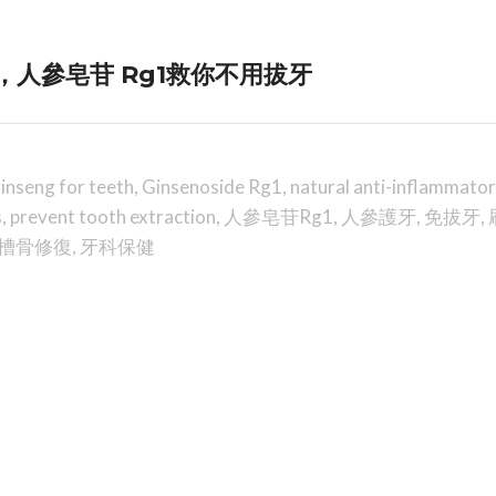
，人參皂苷 Rg1救你不用拔牙
inseng for teeth
,
Ginsenoside Rg1
,
natural anti-inflammato
s
,
prevent tooth extraction
,
人參皂苷Rg1
,
人參護牙
,
免拔牙
,
槽骨修復
,
牙科保健