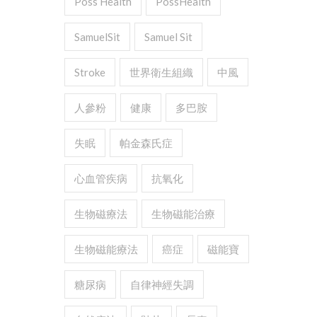
Poss Health
PossHealth
SamuelSit
Samuel Sit
Stroke
世界衛生組織
中風
人參粉
健康
多巴胺
失眠
帕金森氏症
心血管疾病
抗氧化
生物磁療法
生物磁能治療
生物磁能療法
癌症
磁能寶
糖尿病
自律神經失調