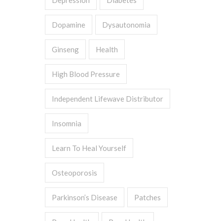
Depression
Diabetes
Dopamine
Dysautonomia
Ginseng
Health
High Blood Pressure
Independent Lifewave Distributor
Insomnia
Learn To Heal Yourself
Osteoporosis
Parkinson’s Disease
Patches