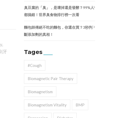
臭豆腐的「臭」，是壞掉還是發酵？99%人
都搞錯！世界臭食物排行榜一次看
麵包師傅絕不吃的麵包，你還在買？3秒判
斷添加劑的真相！
ry
,
Tages
刷牙
#cough
Biomagnetic Pair Therapy
Biomagnetism
Biomagnetism Vitality
BMP