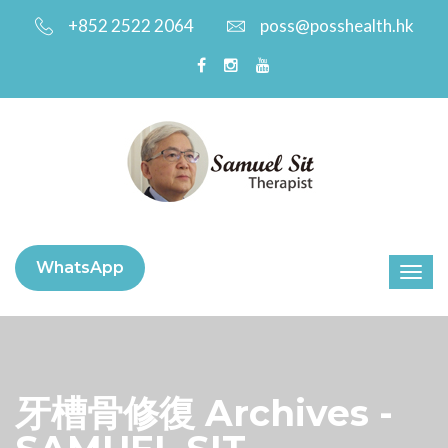
+852 2522 2064
poss@posshealth.hk
WhatsApp
牙槽骨修復 Archives -