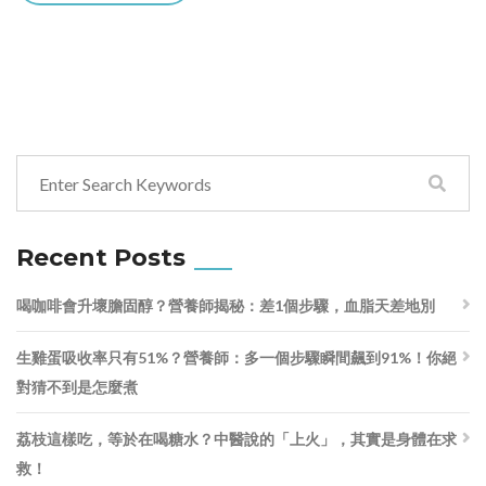
Recent Posts
喝咖啡會升壞膽固醇？營養師揭秘：差1個步驟，血脂天差地別
生雞蛋吸收率只有51%？營養師：多一個步驟瞬間飆到91%！你絕
對猜不到是怎麼煮
荔枝這樣吃，等於在喝糖水？中醫說的「上火」，其實是身體在求
救！