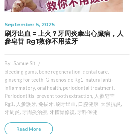
September 5, 2025
刷牙出血 = 上火？牙周炎牽出心臟病，人
參皂苷 Rg1救你不用拔牙
By : SamuelSit
bleeding gums
,
bone regeneration
,
dental care
,
ginseng for teeth
,
Ginsenoside Rg1
,
natural anti-
inflammatory
,
oral health
,
periodontal treatment
,
Periodontitis
,
prevent tooth extraction
,
人參皂苷
Rg1
,
人參護牙
,
免拔牙
,
刷牙出血
,
口腔健康
,
天然抗炎
,
牙周炎
,
牙周炎治療
,
牙槽骨修復
,
牙科保健
Read More