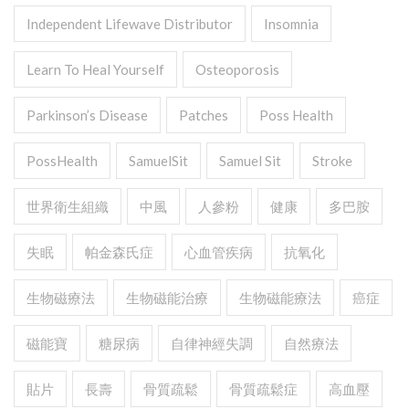
Independent Lifewave Distributor
Insomnia
Learn To Heal Yourself
Osteoporosis
Parkinson’s Disease
Patches
Poss Health
PossHealth
SamuelSit
Samuel Sit
Stroke
世界衛生組織
中風
人參粉
健康
多巴胺
失眠
帕金森氏症
心血管疾病
抗氧化
生物磁療法
生物磁能治療
生物磁能療法
癌症
磁能寶
糖尿病
自律神經失調
自然療法
貼片
長壽
骨質疏鬆
骨質疏鬆症
高血壓