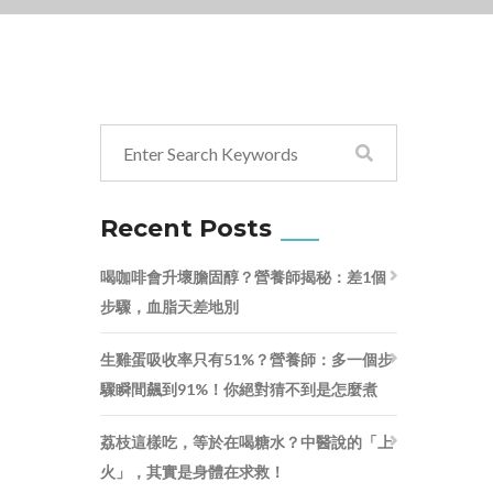
Recent Posts
喝咖啡會升壞膽固醇？營養師揭秘：差1個
步驟，血脂天差地別
生雞蛋吸收率只有51%？營養師：多一個步
驟瞬間飆到91%！你絕對猜不到是怎麼煮
荔枝這樣吃，等於在喝糖水？中醫說的「上
火」，其實是身體在求救！