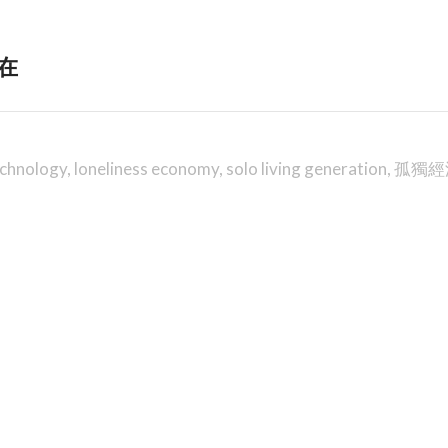
在
echnology
,
loneliness economy
,
solo living generation
,
孤獨經