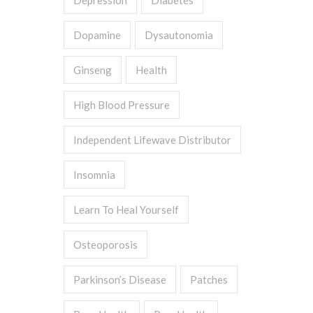
Depression
Diabetes
Dopamine
Dysautonomia
Ginseng
Health
High Blood Pressure
Independent Lifewave Distributor
Insomnia
Learn To Heal Yourself
Osteoporosis
Parkinson’s Disease
Patches