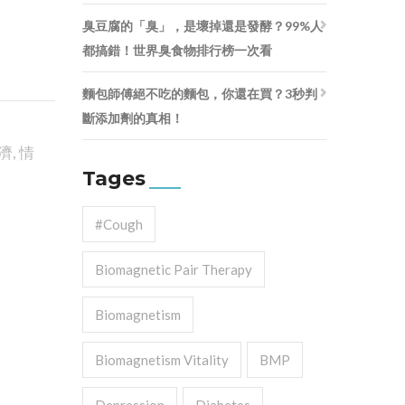
臭豆腐的「臭」，是壞掉還是發酵？99%人
都搞錯！世界臭食物排行榜一次看
麵包師傅絕不吃的麵包，你還在買？3秒判
斷添加劑的真相！
濟
,
情
Tages
#cough
Biomagnetic Pair Therapy
Biomagnetism
Biomagnetism Vitality
BMP