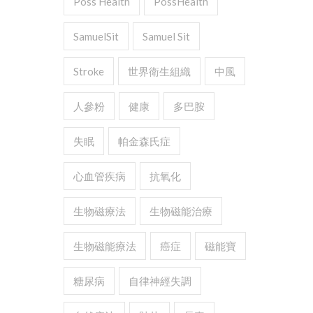
Poss Health
PossHealth
SamuelSit
Samuel Sit
Stroke
世界衛生組織
中風
人參粉
健康
多巴胺
失眠
帕金森氏症
心血管疾病
抗氧化
生物磁療法
生物磁能治療
生物磁能療法
癌症
磁能寶
糖尿病
自律神經失調