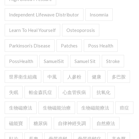
Independent Lifewave Distributor
Insomnia
Learn To Heal Yourself
Osteoporosis
Parkinson’s Disease
Patches
Poss Health
PossHealth
SamuelSit
Samuel Sit
Stroke
世界衛生組織
中風
人參粉
健康
多巴胺
失眠
帕金森氏症
心血管疾病
抗氧化
生物磁療法
生物磁能治療
生物磁能療法
癌症
磁能寶
糖尿病
自律神經失調
自然療法
貼片
長壽
骨質疏鬆
骨質疏鬆症
高血壓