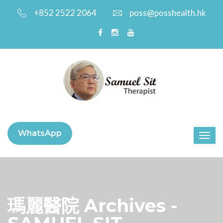
+852 2522 2064
poss@posshealth.hk
WhatsApp
瑪麗醫院 Archives -