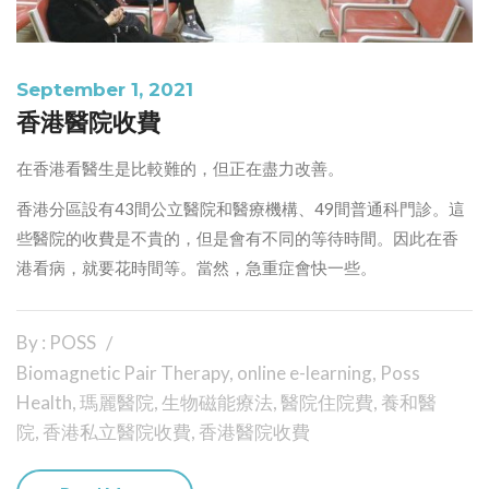
September 1, 2021
香港醫院收費
在香港看醫生是比較難的，但正在盡力改善。
香港分區設有43間公立醫院和醫療機構、49間普通科門診。這
些醫院的收費是不貴的，但是會有不同的等待時間。因此在香
港看病，就要花時間等。當然，急重症會快一些。
By : POSS
Biomagnetic Pair Therapy
,
online e-learning
,
Poss
Health
,
瑪麗醫院
,
生物磁能療法
,
醫院住院費
,
養和醫
院
,
香港私立醫院收費
,
香港醫院收費