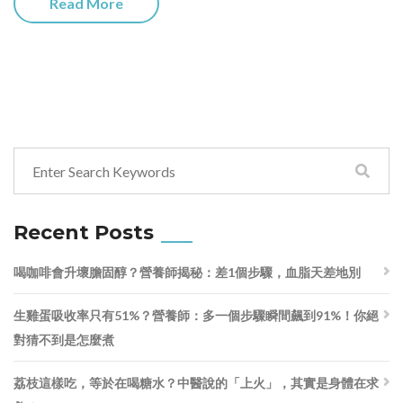
Read More
Recent Posts
喝咖啡會升壞膽固醇？營養師揭秘：差1個步驟，血脂天差地別
生雞蛋吸收率只有51%？營養師：多一個步驟瞬間飆到91%！你絕
對猜不到是怎麼煮
荔枝這樣吃，等於在喝糖水？中醫說的「上火」，其實是身體在求