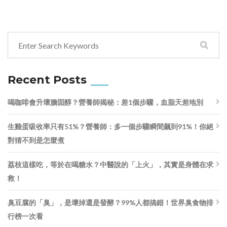
Recent Posts
喝咖啡會升壞膽固醇？營養師揭秘：差1個步驟，血脂天差地別
生雞蛋吸收率只有51%？營養師：多一個步驟瞬間飆到91%！你絕
對猜不到是怎麼煮
荔枝這樣吃，等於在喝糖水？中醫說的「上火」，其實是身體在求
救！
臭豆腐的「臭」，是壞掉還是發酵？99%人都搞錯！世界臭食物排
行榜一次看