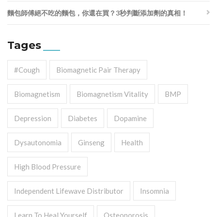
麵包師傅絕不吃的麵包，你還在買？3秒判斷添加劑的真相！
Tages
#cough
Biomagnetic Pair Therapy
Biomagnetism
Biomagnetism Vitality
BMP
Depression
Diabetes
Dopamine
Dysautonomia
Ginseng
Health
High Blood Pressure
Independent Lifewave Distributor
Insomnia
Learn To Heal Yourself
Osteoporosis