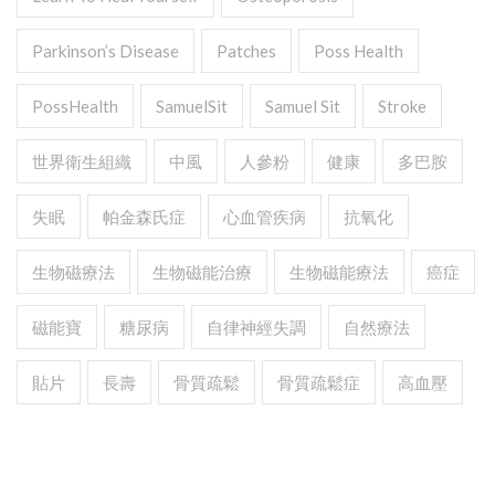
Parkinson’s Disease
Patches
Poss Health
PossHealth
SamuelSit
Samuel Sit
Stroke
世界衛生組織
中風
人參粉
健康
多巴胺
失眠
帕金森氏症
心血管疾病
抗氧化
生物磁療法
生物磁能治療
生物磁能療法
癌症
磁能寶
糖尿病
自律神經失調
自然療法
貼片
長壽
骨質疏鬆
骨質疏鬆症
高血壓