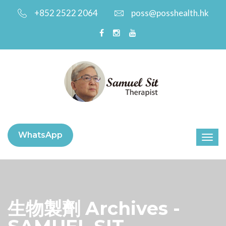
+852 2522 2064
poss@posshealth.hk
WhatsApp
生物製劑 Archives -