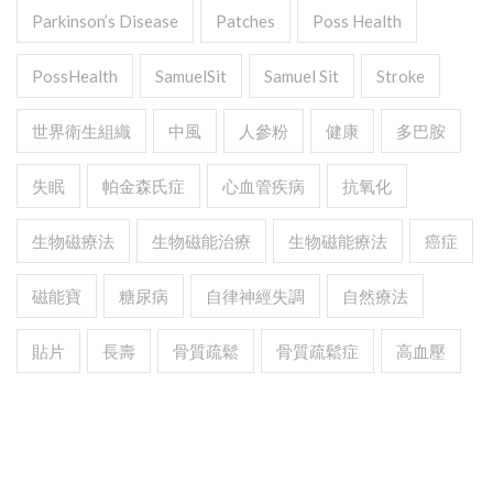
Parkinson’s Disease
Patches
Poss Health
PossHealth
SamuelSit
Samuel Sit
Stroke
世界衛生組織
中風
人參粉
健康
多巴胺
失眠
帕金森氏症
心血管疾病
抗氧化
生物磁療法
生物磁能治療
生物磁能療法
癌症
磁能寶
糖尿病
自律神經失調
自然療法
貼片
長壽
骨質疏鬆
骨質疏鬆症
高血壓