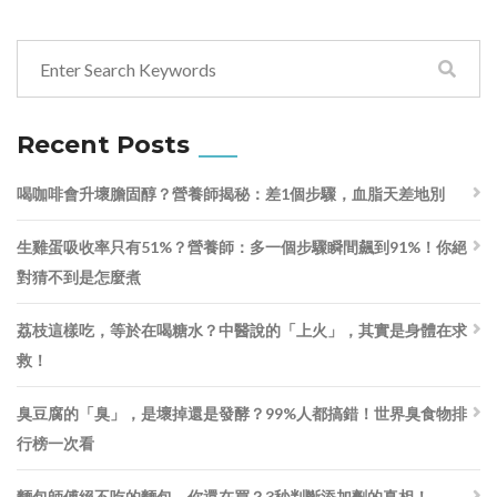
Recent Posts
喝咖啡會升壞膽固醇？營養師揭秘：差1個步驟，血脂天差地別
生雞蛋吸收率只有51%？營養師：多一個步驟瞬間飆到91%！你絕
對猜不到是怎麼煮
荔枝這樣吃，等於在喝糖水？中醫說的「上火」，其實是身體在求
救！
臭豆腐的「臭」，是壞掉還是發酵？99%人都搞錯！世界臭食物排
行榜一次看
麵包師傅絕不吃的麵包，你還在買？3秒判斷添加劑的真相！