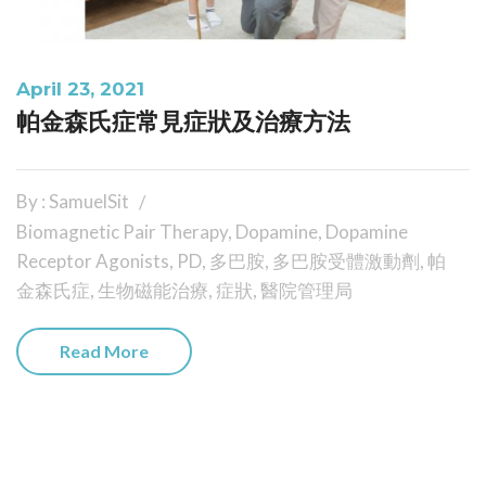
April 23, 2021
帕金森氏症常見症狀及治療方法
By : SamuelSit
Biomagnetic Pair Therapy
,
Dopamine
,
Dopamine
Receptor Agonists
,
PD
,
多巴胺
,
多巴胺受體激動劑
,
帕
金森氏症
,
生物磁能治療
,
症狀
,
醫院管理局
Read More