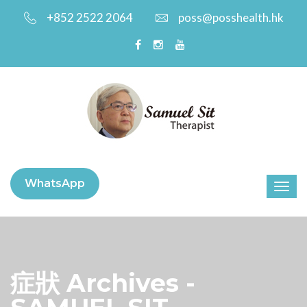
+852 2522 2064
poss@posshealth.hk
WhatsApp
症狀 Archives -