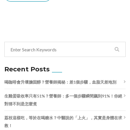
Recent Posts
喝咖啡會升壞膽固醇？營養師揭秘：差1個步驟，血脂天差地別
生雞蛋吸收率只有51%？營養師：多一個步驟瞬間飆到91%！你絕
對猜不到是怎麼煮
荔枝這樣吃，等於在喝糖水？中醫說的「上火」，其實是身體在求
救！