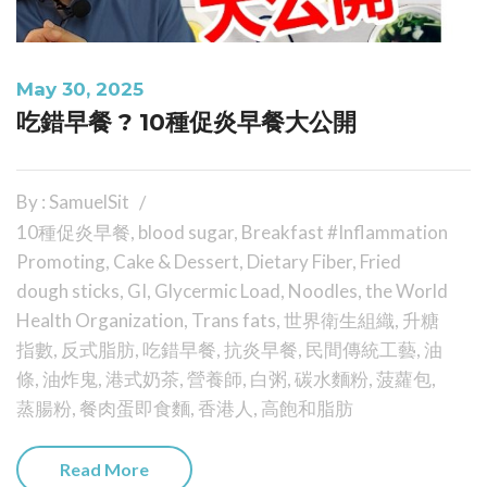
May 30, 2025
吃錯早餐 ? 10種促炎早餐大公開
By : SamuelSit
10種促炎早餐
,
blood sugar
,
Breakfast #Inflammation
Promoting
,
Cake & Dessert
,
Dietary Fiber
,
Fried
dough sticks
,
GI
,
Glycermic Load
,
Noodles
,
the World
Health Organization
,
Trans fats
,
世界衛生組織
,
升糖
指數
,
反式脂肪
,
吃錯早餐
,
抗炎早餐
,
民間傳統工藝
,
油
條
,
油炸鬼
,
港式奶茶
,
營養師
,
白粥
,
碳水麵粉
,
菠蘿包
,
蒸腸粉
,
餐肉蛋即食麵
,
香港人
,
高飽和脂肪
Read More