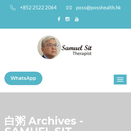
+852 2522 2064
poss@posshealth.hk
WhatsApp
白粥 Archives -