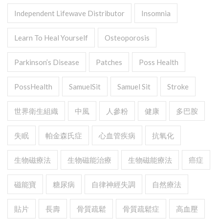
Independent Lifewave Distributor
Insomnia
Learn To Heal Yourself
Osteoporosis
Parkinson’s Disease
Patches
Poss Health
PossHealth
SamuelSit
Samuel Sit
Stroke
世界衛生組織
中風
人參粉
健康
多巴胺
失眠
帕金森氏症
心血管疾病
抗氧化
生物磁療法
生物磁能治療
生物磁能療法
癌症
磁能寶
糖尿病
自律神經失調
自然療法
貼片
長壽
骨質疏鬆
骨質疏鬆症
高血壓