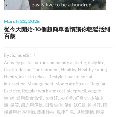
March 22, 2025
從今天開始-10個超簡單習慣讓你輕鬆活到
百歲
By : SamuelSit
Actively participate in community activitie
,
daily life
,
Gratitude and Contentment
,
Healthy
,
Healthy Eating
Habits
,
learn to relax
,
Lifestyle
,
Love of social
interaction
,
Management
,
Moderate Stress
,
Regular
Exercise
,
Regular work and rest
,
sleep well
,
veggie
salad
,
健康飲食習慣
,
吃得好
,
太極拳
,
好奇心
,
少油少
鹽
,
微笑
,
感恩與滿足
,
日常生活
,
活到100歲
,
睡得好
,
積
極參與社區活動
,
蔬果沙拉
,
規律作息
,
規律運動
,
適度