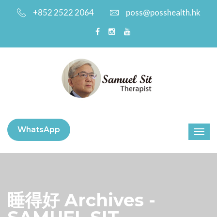
+852 2522 2064
poss@posshealth.hk
WhatsApp
睡得好 Archives -