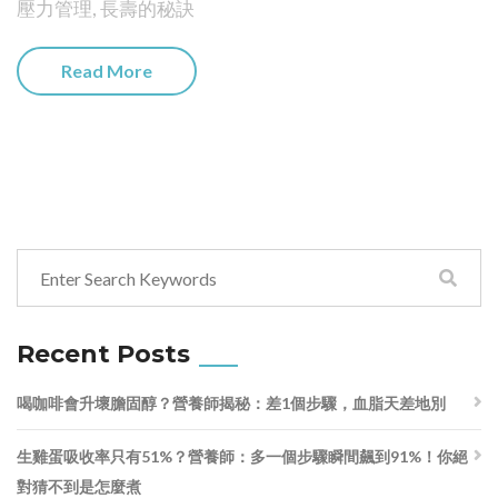
壓力管理
,
長壽的秘訣
Read More
Recent Posts
喝咖啡會升壞膽固醇？營養師揭秘：差1個步驟，血脂天差地別
生雞蛋吸收率只有51%？營養師：多一個步驟瞬間飆到91%！你絕
對猜不到是怎麼煮