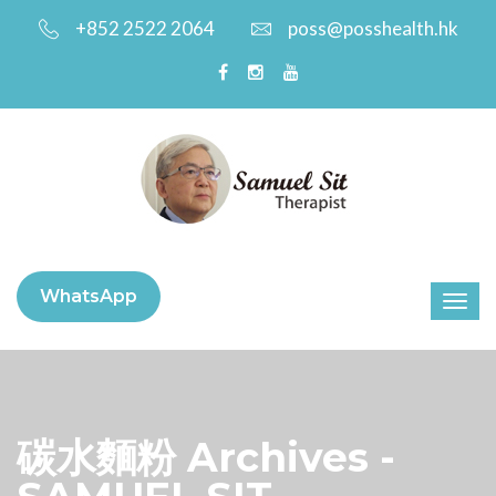
+852 2522 2064
poss@posshealth.hk
WhatsApp
碳水麵粉 Archives -