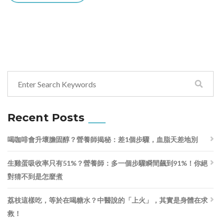
Recent Posts
喝咖啡會升壞膽固醇？營養師揭秘：差1個步驟，血脂天差地別
生雞蛋吸收率只有51%？營養師：多一個步驟瞬間飆到91%！你絕
對猜不到是怎麼煮
荔枝這樣吃，等於在喝糖水？中醫說的「上火」，其實是身體在求
救！