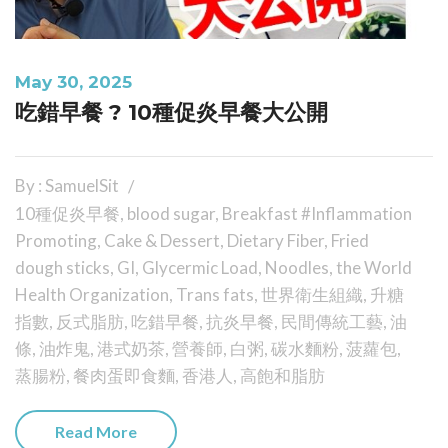
May 30, 2025
吃錯早餐 ? 10種促炎早餐大公開
By : SamuelSit
10種促炎早餐
,
blood sugar
,
Breakfast #Inflammation
Promoting
,
Cake & Dessert
,
Dietary Fiber
,
Fried
dough sticks
,
GI
,
Glycermic Load
,
Noodles
,
the World
Health Organization
,
Trans fats
,
世界衛生組織
,
升糖
指數
,
反式脂肪
,
吃錯早餐
,
抗炎早餐
,
民間傳統工藝
,
油
條
,
油炸鬼
,
港式奶茶
,
營養師
,
白粥
,
碳水麵粉
,
菠蘿包
,
蒸腸粉
,
餐肉蛋即食麵
,
香港人
,
高飽和脂肪
Read More