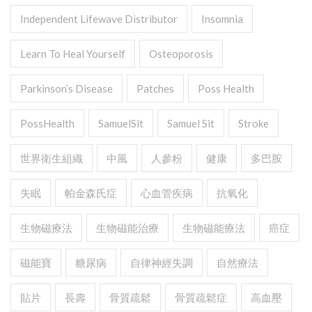
Independent Lifewave Distributor
Insomnia
Learn To Heal Yourself
Osteoporosis
Parkinson’s Disease
Patches
Poss Health
PossHealth
SamuelSit
Samuel Sit
Stroke
世界衛生組織
中風
人參粉
健康
多巴胺
失眠
帕金森氏症
心血管疾病
抗氧化
生物磁療法
生物磁能治療
生物磁能療法
癌症
磁能寶
糖尿病
自律神經失調
自然療法
貼片
長壽
骨質疏鬆
骨質疏鬆症
高血壓