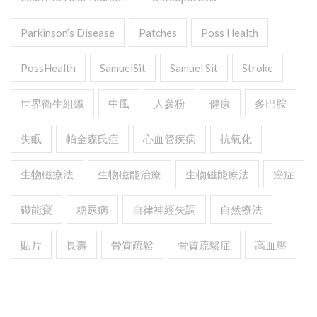
Parkinson’s Disease
Patches
Poss Health
PossHealth
SamuelSit
Samuel Sit
Stroke
世界衛生組織
中風
人參粉
健康
多巴胺
失眠
帕金森氏症
心血管疾病
抗氧化
生物磁療法
生物磁能治療
生物磁能療法
癌症
磁能寶
糖尿病
自律神經失調
自然療法
貼片
長壽
骨質疏鬆
骨質疏鬆症
高血壓