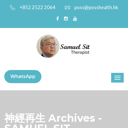
+852 2522 2064
poss@posshealth.hk
WhatsApp
神經再生 Archives -