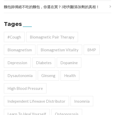
麵包師傅絕不吃的麵包，你還在買？3秒判斷添加劑的真相！
Tages
#cough
Biomagnetic Pair Therapy
Biomagnetism
Biomagnetism Vitality
BMP
Depression
Diabetes
Dopamine
Dysautonomia
Ginseng
Health
High Blood Pressure
Independent Lifewave Distributor
Insomnia
Learn To Heal Yourself
Osteoporosis