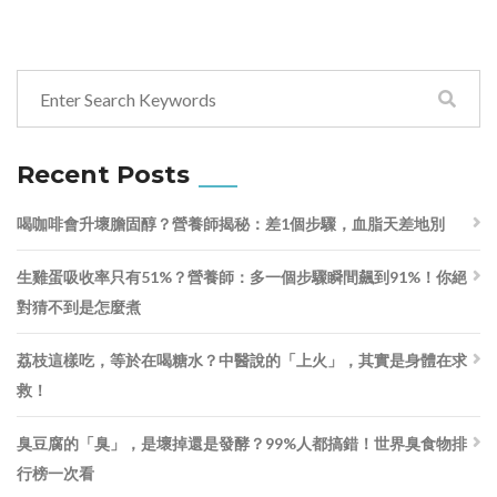
Recent Posts
喝咖啡會升壞膽固醇？營養師揭秘：差1個步驟，血脂天差地別
生雞蛋吸收率只有51%？營養師：多一個步驟瞬間飆到91%！你絕
對猜不到是怎麼煮
荔枝這樣吃，等於在喝糖水？中醫說的「上火」，其實是身體在求
救！
臭豆腐的「臭」，是壞掉還是發酵？99%人都搞錯！世界臭食物排
行榜一次看