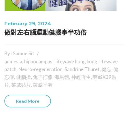
February 29, 2024
做對左右腦運動健腦事半功倍
By : SamuelSit
amnesia
,
hippocampus
,
Lifewave hong kong
,
lifewave
patch
,
Neuro-regeneration
,
Sandrine Thuret
,
健忘
,
健
忘症
,
健腦操
,
兔子打獵
,
海馬體
,
神經再生
,
莱威X39贴
片
,
莱威贴片
,
莱威香港
Read More