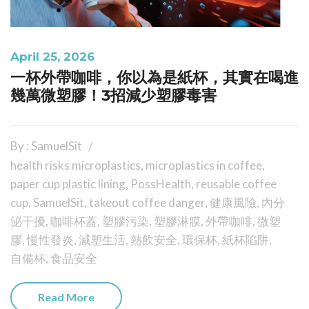
April 25, 2026
一杯外帶咖啡，你以為是紙杯，其實在喝進
幾萬微塑膠！3招減少塑膠毒害
By : SamuelSit
health risks microplastics
,
microplastics in coffee
,
paper cup plastic lining
,
PossHealth
,
reusable coffee
cup
,
SamuelSit
,
takeout coffee danger
,
健康風險
,
內分
泌干擾
,
咖啡杯蓋
,
塑膠污染
,
塑膠淋膜
,
外帶咖啡
,
微塑
膠
,
慢性發炎
,
減塑生活
,
熱飲安全
,
環保杯
,
紙杯陷阱
,
自備杯
,
食品安全
Read More