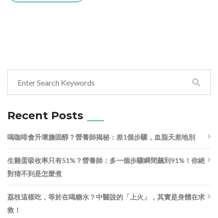
Recent Posts
喝咖啡會升壞膽固醇？營養師揭秘：差1個步驟，血脂天差地別
生雞蛋吸收率只有51%？營養師：多一個步驟瞬間飆到91%！你絕
對猜不到是怎麼煮
荔枝這樣吃，等於在喝糖水？中醫說的「上火」，其實是身體在求
救！