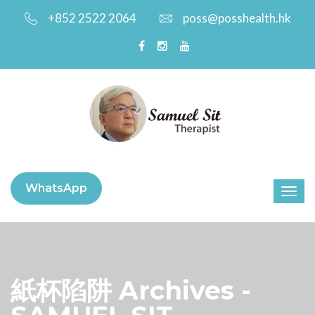
+852 2522 2064
poss@posshealth.hk
WhatsApp
紙杯陷阱 Archives -