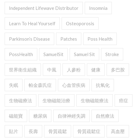
Independent Lifewave Distributor
Insomnia
Learn To Heal Yourself
Osteoporosis
Parkinson’s Disease
Patches
Poss Health
PossHealth
SamuelSit
Samuel Sit
Stroke
世界衛生組織
中風
人參粉
健康
多巴胺
失眠
帕金森氏症
心血管疾病
抗氧化
生物磁療法
生物磁能治療
生物磁能療法
癌症
磁能寶
糖尿病
自律神經失調
自然療法
貼片
長壽
骨質疏鬆
骨質疏鬆症
高血壓