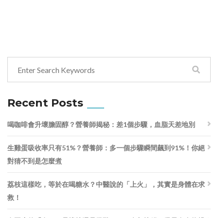
Recent Posts
喝咖啡會升壞膽固醇？營養師揭秘：差1個步驟，血脂天差地別
生雞蛋吸收率只有51%？營養師：多一個步驟瞬間飆到91%！你絕
對猜不到是怎麼煮
荔枝這樣吃，等於在喝糖水？中醫說的「上火」，其實是身體在求
救！