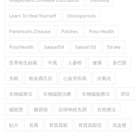
Independent Lifewave Distributor
Insomnia
Learn To Heal Yourself
Osteoporosis
Parkinson’s Disease
Patches
Poss Health
PossHealth
SamuelSit
Samuel Sit
Stroke
世界衛生組織
中風
人參粉
健康
多巴胺
失眠
帕金森氏症
心血管疾病
抗氧化
生物磁療法
生物磁能治療
生物磁能療法
癌症
磁能寶
糖尿病
自律神經失調
自然療法
貼片
長壽
骨質疏鬆
骨質疏鬆症
高血壓