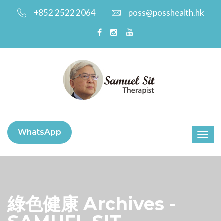
+852 2522 2064
poss@posshealth.hk
WhatsApp
綠色健康 Archives -