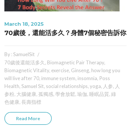
March 18, 2025
70歲後，還能活多久？身體7個秘密告訴你
By : SamuelSit
70歲後還能活多久
,
Biomagnetic Pair Therapy
,
Biomagnetic Vitality
,
exercise
,
Ginseng
,
how long you
will live after 70
,
immune system
,
insomnia
,
Poss
Health
,
Samuel Sit
,
social relationships
,
yoga
,
人参
,
人
参粉
,
大腦健康
,
孤獨感
,
學會放鬆
,
瑜伽
,
睡眠品質
,
綠
色健康
,
長壽指標
Read More