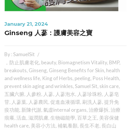
January 21, 2024
Ginseng 人蔘：護膚美容之寶
By : SamuelSit
，防止肌膚老化
,
beauty
,
Biomagnetism Vitality
,
BMP
,
breakouts
,
Ginseng
,
Ginseng Benefits for Skin
,
health
and wellness life
,
King of Herbs
,
peeling
,
Poss Health
,
prevent skin aging and wrinkles
,
Samuel Sit
,
skin care
,
五臟六腑
,
人參粉
,
人蔘
,
人蔘泡水
,
人蔘珍珠粉
,
人蔘皂
苷
,
人蔘葉
,
人蔘農民
,
促進血液循環
,
刷洗人蔘
,
提升免
疫功能
,
新陳代謝
,
氣虛internal organs
,
治療爆拆
,
治療
痕癢
,
活血
,
滋潤肌膚
,
生物磁能學
,
百草之王
,
美容保健
health care
,
美容小方法
,
補氣養顏
,
長生不老
,
長白山