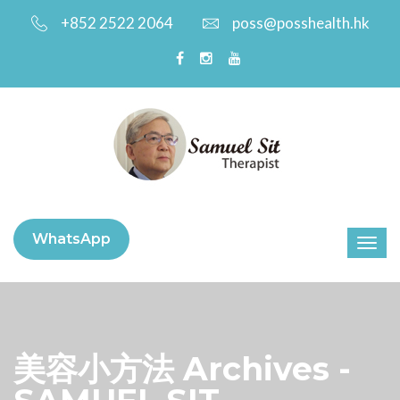
+852 2522 2064
poss@posshealth.hk
WhatsApp
美容小方法 Archives -