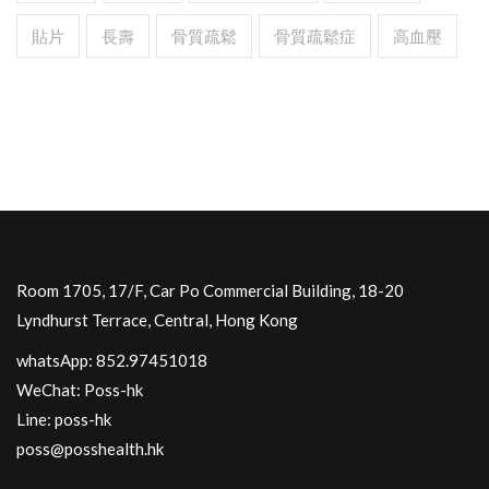
貼片
長壽
骨質疏鬆
骨質疏鬆症
高血壓
Room 1705, 17/F, Car Po Commercial Building, 18-20
Lyndhurst Terrace, Central, Hong Kong
whatsApp: 852.97451018
WeChat: Poss-hk
Line: poss-hk
poss@posshealth.hk