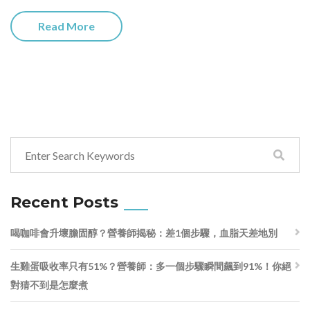
Read More
Recent Posts
喝咖啡會升壞膽固醇？營養師揭秘：差1個步驟，血脂天差地別
生雞蛋吸收率只有51%？營養師：多一個步驟瞬間飆到91%！你絕
對猜不到是怎麼煮