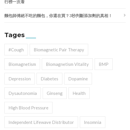
行榜一次看
麵包師傅絕不吃的麵包，你還在買？3秒判斷添加劑的真相！
Tages
#cough
Biomagnetic Pair Therapy
Biomagnetism
Biomagnetism Vitality
BMP
Depression
Diabetes
Dopamine
Dysautonomia
Ginseng
Health
High Blood Pressure
Independent Lifewave Distributor
Insomnia