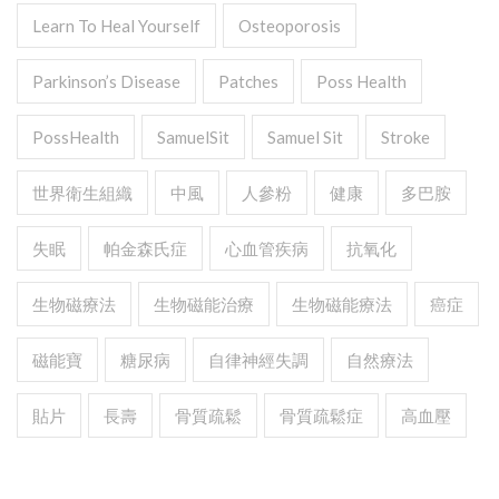
Learn To Heal Yourself
Osteoporosis
Parkinson’s Disease
Patches
Poss Health
PossHealth
SamuelSit
Samuel Sit
Stroke
世界衛生組織
中風
人參粉
健康
多巴胺
失眠
帕金森氏症
心血管疾病
抗氧化
生物磁療法
生物磁能治療
生物磁能療法
癌症
磁能寶
糖尿病
自律神經失調
自然療法
貼片
長壽
骨質疏鬆
骨質疏鬆症
高血壓