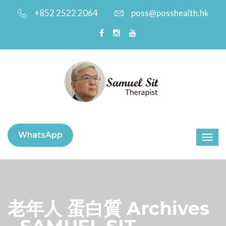
+852 2522 2064
poss@posshealth.hk
WhatsApp
老年人 蛋白質 Archives