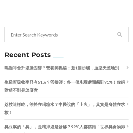
Recent Posts
喝咖啡會升壞膽固醇？營養師揭秘：差1個步驟，血脂天差地別
生雞蛋吸收率只有51%？營養師：多一個步驟瞬間飆到91%！你絕
對猜不到是怎麼煮
荔枝這樣吃，等於在喝糖水？中醫說的「上火」，其實是身體在求
救！
臭豆腐的「臭」，是壞掉還是發酵？99%人都搞錯！世界臭食物排