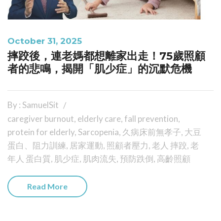
October 31, 2025
摔跤後，連老媽都想離家出走！75歲照顧
者的悲鳴，揭開「肌少症」的沉默危機
By : SamuelSit
caregiver burnout
,
elderly care
,
fall prevention
,
protein for elderly
,
Sarcopenia
,
久病床前無孝子
,
大豆
蛋白、阻力訓練
,
居家運動
,
照顧者壓力
,
老人 摔跤
,
老
年人 蛋白質
,
肌少症
,
肌肉流失
,
預防跌倒
,
高齡照顧
Read More