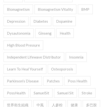
Biomagnetism
Biomagnetism Vitality
BMP
Depression
Diabetes
Dopamine
Dysautonomia
Ginseng
Health
High Blood Pressure
Independent Lifewave Distributor
Insomnia
Learn To Heal Yourself
Osteoporosis
Parkinson’s Disease
Patches
Poss Health
PossHealth
SamuelSit
Samuel Sit
Stroke
世界衛生組織
中風
人參粉
健康
多巴胺