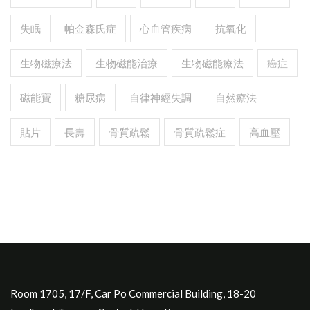
失眠
帕金森氏症
心血管疾病
抗氧化
生物磁療法
生物磁能治療
生物磁能療法
癌症
磁能寶
糖尿病
自律神經失調
自然療法
貼片
長壽
骨質疏鬆
骨質疏鬆症
高血壓
Room 1705, 17/F, Car Po Commercial Building, 18-20