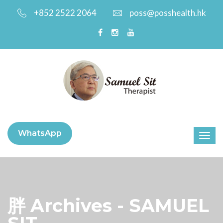
+852 2522 2064
poss@posshealth.hk
WhatsApp
胖 Archives - SAMUEL