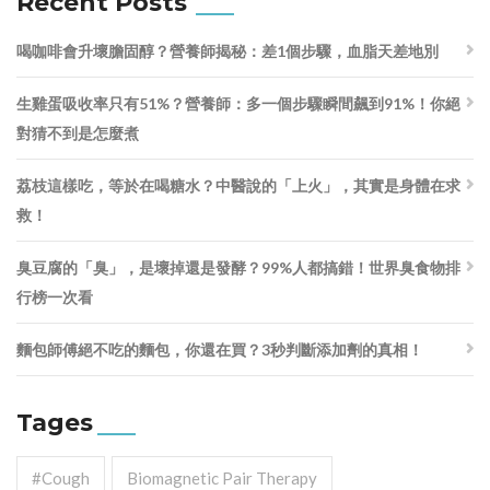
Recent Posts
喝咖啡會升壞膽固醇？營養師揭秘：差1個步驟，血脂天差地別
生雞蛋吸收率只有51%？營養師：多一個步驟瞬間飆到91%！你絕
對猜不到是怎麼煮
荔枝這樣吃，等於在喝糖水？中醫說的「上火」，其實是身體在求
救！
臭豆腐的「臭」，是壞掉還是發酵？99%人都搞錯！世界臭食物排
行榜一次看
麵包師傅絕不吃的麵包，你還在買？3秒判斷添加劑的真相！
Tages
#cough
Biomagnetic Pair Therapy