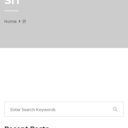
SIT
Home
胖