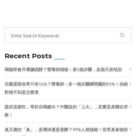
Recent Posts
喝咖啡會升壞膽固醇？營養師揭秘：差1個步驟，血脂天差地別
生雞蛋吸收率只有51%？營養師：多一個步驟瞬間飆到91%！你絕
對猜不到是怎麼煮
荔枝這樣吃，等於在喝糖水？中醫說的「上火」，其實是身體在求
救！
臭豆腐的「臭」，是壞掉還是發酵？99%人都搞錯！世界臭食物排