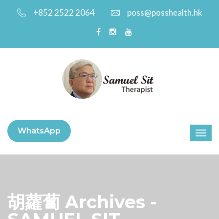
+852 2522 2064
poss@posshealth.hk
WhatsApp
胡蘿蔔 Archives -