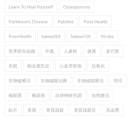
Learn To Heal Yourself
Osteoporosis
Parkinson’s Disease
Patches
Poss Health
PossHealth
SamuelSit
Samuel Sit
Stroke
世界衛生組織
中風
人參粉
健康
多巴胺
失眠
帕金森氏症
心血管疾病
抗氧化
生物磁療法
生物磁能治療
生物磁能療法
癌症
磁能寶
糖尿病
自律神經失調
自然療法
貼片
長壽
骨質疏鬆
骨質疏鬆症
高血壓