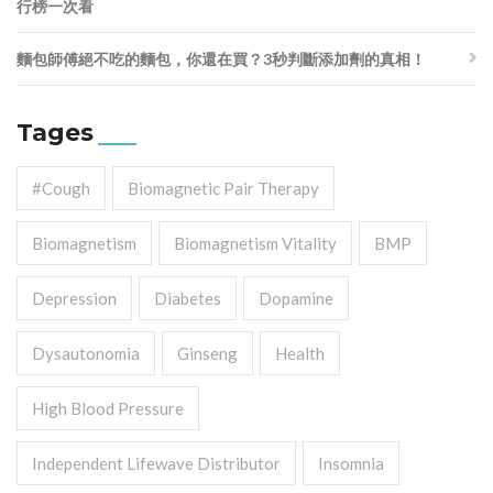
行榜一次看
麵包師傅絕不吃的麵包，你還在買？3秒判斷添加劑的真相！
Tages
#cough
Biomagnetic Pair Therapy
Biomagnetism
Biomagnetism Vitality
BMP
Depression
Diabetes
Dopamine
Dysautonomia
Ginseng
Health
High Blood Pressure
Independent Lifewave Distributor
Insomnia