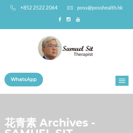
+852 2522 2064
poss@posshealth.hk
WhatsApp
花青素 Archives -