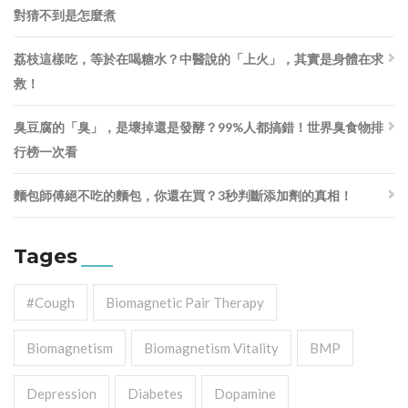
對猜不到是怎麼煮
荔枝這樣吃，等於在喝糖水？中醫說的「上火」，其實是身體在求
救！
臭豆腐的「臭」，是壞掉還是發酵？99%人都搞錯！世界臭食物排
行榜一次看
麵包師傅絕不吃的麵包，你還在買？3秒判斷添加劑的真相！
Tages
#cough
Biomagnetic Pair Therapy
Biomagnetism
Biomagnetism Vitality
BMP
Depression
Diabetes
Dopamine