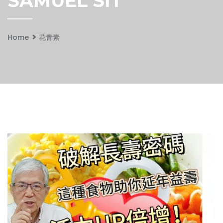
SAMUEL SIT
Home
花青素