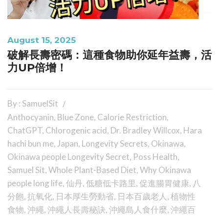
August 15, 2025
破解長壽密碼：這種食物助你延年益壽，活
力UP倍增！
By : SamuelSit
Anthocyanin
,
Blue Zone
,
Calorie Restriction
,
ChatGPT
,
Chlorogenic acid
,
Dr. Bradley Willcox
,
Hara
hachi bun me
,
Japan
,
Longevity Secrets
,
Okinawa
,
Okinawa people Longevity Secret
,
Poss Health
,
Samuel Sit
,
Whole Plant-Based Diet
,
Why Okinawa
people long life
,
仙丹
,
低糖低卡路里
,
促進腸胃健康
,
八
分飽
,
抗氧化
,
日本厚生勞動省
,
日本百歲老人
,
植物性
食物
,
沖繩
,
沖繩人長壽秘訣
,
沖繩島人食什麼
,
沖繩百