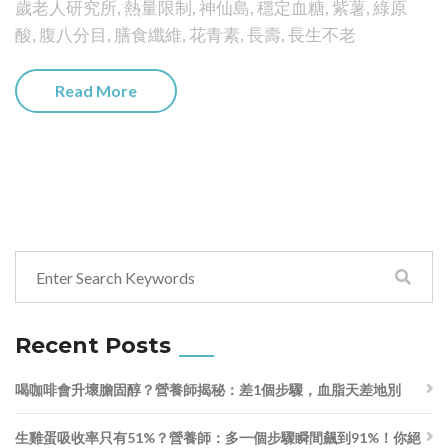
歲老人研究所
,
熱量限制
,
神仙島
,
穩定血糖
,
紫薯
,
綠原
酸
,
腹八分目
,
膳食纖維
,
花青素
,
長壽
,
長生不老
Read More
Recent Posts
喝咖啡會升壞膽固醇？營養師揭秘：差1個步驟，血脂天差地別
生雞蛋吸收率只有51%？營養師：多一個步驟瞬間飆到91%！你絕