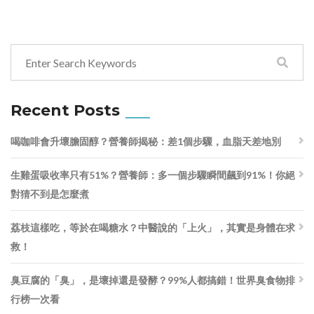
Recent Posts
喝咖啡會升壞膽固醇？營養師揭秘：差1個步驟，血脂天差地別
生雞蛋吸收率只有51%？營養師：多一個步驟瞬間飆到91%！你絕
對猜不到是怎麼煮
荔枝這樣吃，等於在喝糖水？中醫說的「上火」，其實是身體在求
救！
臭豆腐的「臭」，是壞掉還是發酵？99%人都搞錯！世界臭食物排
行榜一次看