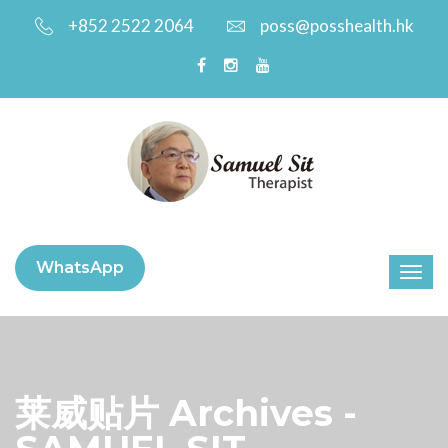
+852 2522 2064
poss@posshealth.hk
WhatsApp
莱威贴片 Archives -