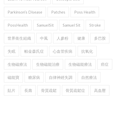
Parkinson’s Disease
Patches
Poss Health
PossHealth
SamuelSit
Samuel Sit
Stroke
世界衛生組織
中風
人參粉
健康
多巴胺
失眠
帕金森氏症
心血管疾病
抗氧化
生物磁療法
生物磁能治療
生物磁能療法
癌症
磁能寶
糖尿病
自律神經失調
自然療法
貼片
長壽
骨質疏鬆
骨質疏鬆症
高血壓