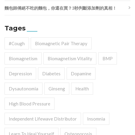
麵包師傅絕不吃的麵包，你還在買？3秒判斷添加劑的真相！
Tages
#cough
Biomagnetic Pair Therapy
Biomagnetism
Biomagnetism Vitality
BMP
Depression
Diabetes
Dopamine
Dysautonomia
Ginseng
Health
High Blood Pressure
Independent Lifewave Distributor
Insomnia
Learn To Heal Yourself
Osteoporosis