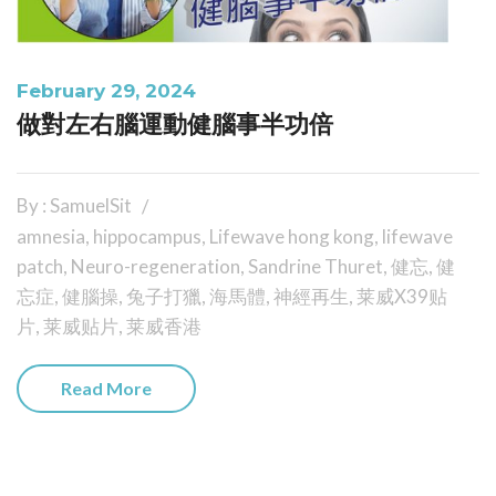
February 29, 2024
做對左右腦運動健腦事半功倍
By : SamuelSit
amnesia
,
hippocampus
,
Lifewave hong kong
,
lifewave
patch
,
Neuro-regeneration
,
Sandrine Thuret
,
健忘
,
健
忘症
,
健腦操
,
兔子打獵
,
海馬體
,
神經再生
,
莱威X39贴
片
,
莱威贴片
,
莱威香港
Read More