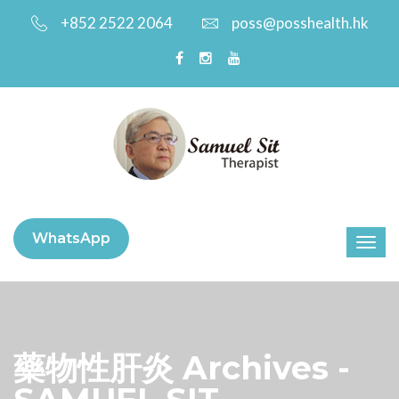
+852 2522 2064
poss@posshealth.hk
WhatsApp
藥物性肝炎 Archives -