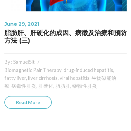
June 29, 2021
脂肪肝、肝硬化的成因、病徵及治療和預防
方法 (三)
By : SamuelSit
Biomagnetic Pair Therapy
,
drug-induced hepatitis
,
fatty liver
,
liver cirrhosis
,
viral hepatitis
,
生物磁能治
療
,
病毒性肝炎
,
肝硬化
,
脂肪肝
,
藥物性肝炎
Read More