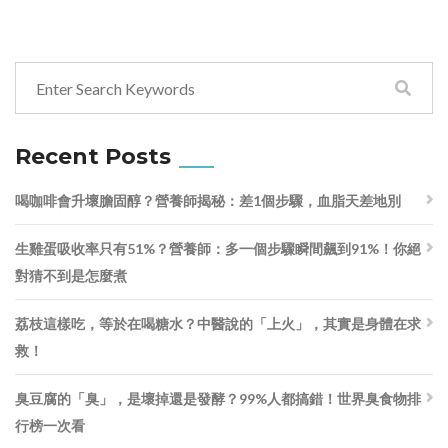
Recent Posts
喝咖啡會升壞膽固醇？營養師揭秘：差1個步驟，血脂天差地別
生雞蛋吸收率只有51%？營養師：多一個步驟瞬間飆到91%！你絕
對猜不到是怎麼煮
荔枝這樣吃，等於在喝糖水？中醫說的「上火」，其實是身體在求
救！
臭豆腐的「臭」，是壞掉還是發酵？99%人都搞錯！世界臭食物排
行榜一次看