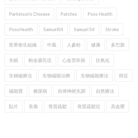
Parkinson’s Disease
Patches
Poss Health
PossHealth
SamuelSit
Samuel Sit
Stroke
世界衛生組織
中風
人參粉
健康
多巴胺
失眠
帕金森氏症
心血管疾病
抗氧化
生物磁療法
生物磁能治療
生物磁能療法
癌症
磁能寶
糖尿病
自律神經失調
自然療法
貼片
長壽
骨質疏鬆
骨質疏鬆症
高血壓