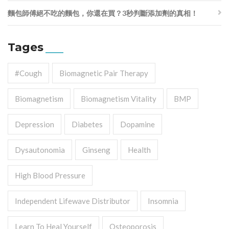
麵包師傅絕不吃的麵包，你還在買？3秒判斷添加劑的真相！
Tages
#cough
Biomagnetic Pair Therapy
Biomagnetism
Biomagnetism Vitality
BMP
Depression
Diabetes
Dopamine
Dysautonomia
Ginseng
Health
High Blood Pressure
Independent Lifewave Distributor
Insomnia
Learn To Heal Yourself
Osteoporosis